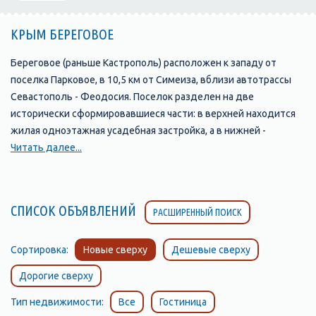
КРЫМ БЕРЕГОВОЕ
Береговое (раньше Кастрополь) расположен к западу от
поселка Парковое, в 10,5 км от Симеиза, вблизи автотрассы
Севастополь - Феодосия. Поселок разделен на две
исторически сформировавшиеся части: в верхней находится
жилая одноэтажная усадебная застройка, а в нижней -
приморская курортная зона.
Читать далее...
Символом поселка является скала с античным названием
Ифигения. Благодаря своему древнему возрасту и
живописному виду скала объявлена памятником природы и
СПИСОК ОБЪЯВЛЕНИЙ
РАСШИРЕННЫЙ ПОИСК
находится под охраной государства. Наибольше впечатление
скала производит, если смотреть на нее со стороны моря. Она
поднимается на высоту 120 метров и образует мыс. Скала
Сортировка:
Новые сверху
Дешевые сверху
сложена из спилитовых и кератоспилитовых порфиритов,
Дорогие сверху
переслаивающихся туфов, с включениями из обломков
изверженных пород.
Тип недвижимости:
Все
Гостиница