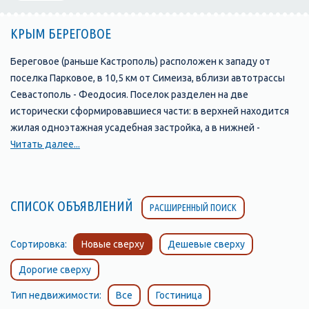
КРЫМ БЕРЕГОВОЕ
Береговое (раньше Кастрополь) расположен к западу от
поселка Парковое, в 10,5 км от Симеиза, вблизи автотрассы
Севастополь - Феодосия. Поселок разделен на две
исторически сформировавшиеся части: в верхней находится
жилая одноэтажная усадебная застройка, а в нижней -
приморская курортная зона.
Читать далее...
Символом поселка является скала с античным названием
Ифигения. Благодаря своему древнему возрасту и
живописному виду скала объявлена памятником природы и
СПИСОК ОБЪЯВЛЕНИЙ
РАСШИРЕННЫЙ ПОИСК
находится под охраной государства. Наибольше впечатление
скала производит, если смотреть на нее со стороны моря. Она
поднимается на высоту 120 метров и образует мыс. Скала
Сортировка:
Новые сверху
Дешевые сверху
сложена из спилитовых и кератоспилитовых порфиритов,
Дорогие сверху
переслаивающихся туфов, с включениями из обломков
изверженных пород.
Тип недвижимости:
Все
Гостиница