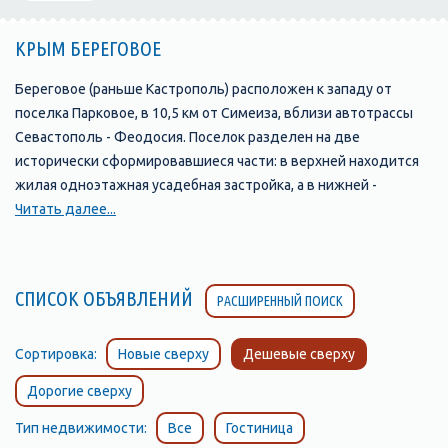
КРЫМ БЕРЕГОВОЕ
Береговое (раньше Кастрополь) расположен к западу от
поселка Парковое, в 10,5 км от Симеиза, вблизи автотрассы
Севастополь - Феодосия. Поселок разделен на две
исторически сформировавшиеся части: в верхней находится
жилая одноэтажная усадебная застройка, а в нижней -
приморская курортная зона.
Читать далее...
Символом поселка является скала с античным названием
Ифигения. Благодаря своему древнему возрасту и
живописному виду скала объявлена памятником природы и
СПИСОК ОБЪЯВЛЕНИЙ
РАСШИРЕННЫЙ ПОИСК
находится под охраной государства. Наибольше впечатление
скала производит, если смотреть на нее со стороны моря. Она
поднимается на высоту 120 метров и образует мыс. Скала
Сортировка:
Новые сверху
Дешевые сверху
сложена из спилитовых и кератоспилитовых порфиритов,
Дорогие сверху
переслаивающихся туфов, с включениями из обломков
изверженных пород.
Тип недвижимости:
Все
Гостиница