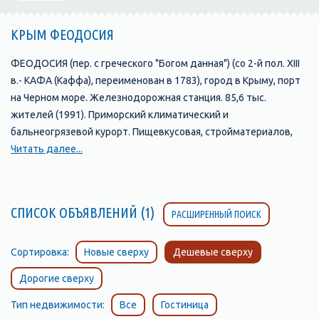
КРЫМ ФЕОДОСИЯ
ФЕОДОСИЯ (пер. с греческого "Богом данная") (со 2-й пол. XIII
в.- КАФА (Каффа), переименован в 1783), город в Крыму, порт
на Черном море. Железнодорожная станция. 85,6 тыс.
жителей (1991). Приморский климатический и
бальнеогрязевой курорт. Пищевкусовая, стройматериалов,
металлообрабатывающая промышленность; мебельная,
Читать далее...
офсетная фабрики и др. Картинная галерея им. И. К.
Айвазовского, литературно-мемориальный музей А. С. Грина.
Основан в 6 в. до н. э. Остатки крепости 14-15 вв., мечеть
СПИСОК ОБЪЯВЛЕНИЙ (1)
РАСШИРЕННЫЙ ПОИСК
Муфти-Джами (17 в.). Орден Отечественной войны 1-й
степени (1982). Феодосия была основана более 2530 лет
назад греками из Милета. Таким образом, на территории экс-
Сортировка:
Новые сверху
Дешевые сверху
СССР ровесников города можно сосчитать на пальцах. Много
Дорогие сверху
веков море определяло судьбу города, являясь основой его
жизни и роста. Море здесь "…чудесное, синее и нежное… на
Тип недвижимости:
Все
Гостиница