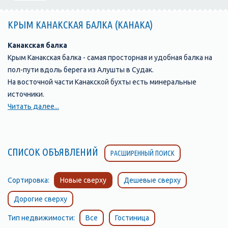
КРЫМ КАНАКСКАЯ БАЛКА (КАНАКА)
Канакская балка
Крым Канакская балка - самая просторная и удобная балка на
пол-пути вдоль берега из Алушты в Судак.
На восточной части Канакской бухты есть минеральные
источники.
Искать их нужно в глинистых сланцах в 5 - 7 метрах от моря.
Читать далее...
Струйки минеральной воды оставляют корочки минерального
вещества и скрепляют сланцы, цементируя их. Вода
содержит ионы магния и слегка горчит. Но настоящим
СПИСОК ОБЪЯВЛЕНИЙ
РАСШИРЕННЫЙ ПОИСК
богатством Канакской балки является реликтовая роща
можжевельника высокого и фисташки туполистой. Эти
растения пережили ледниковый период и сохранились
Сортировка:
Новые сверху
Дешевые сверху
только кое-где на Южном берегу на Форосе, у Никитского
Дорогие сверху
ботанического сада на мысе Мартьян, в Канаке и Новом Свете.
В Канаке ( Канакская балка) растут очень старые деревья - 400-
Тип недвижимости:
Все
Гостиница