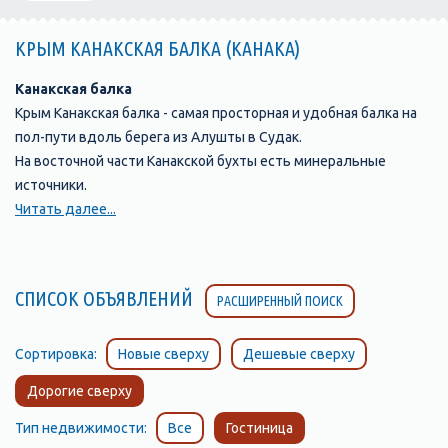
КРЫМ КАНАКСКАЯ БАЛКА (КАНАКА)
Канакская балка
Крым Канакская балка - самая просторная и удобная балка на
пол-пути вдоль берега из Алушты в Судак.
На восточной части Канакской бухты есть минеральные
источники.
Искать их нужно в глинистых сланцах в 5 - 7 метрах от моря.
Читать далее...
Струйки минеральной воды оставляют корочки минерального
вещества и скрепляют сланцы, цементируя их. Вода
содержит ионы магния и слегка горчит. Но настоящим
СПИСОК ОБЪЯВЛЕНИЙ
РАСШИРЕННЫЙ ПОИСК
богатством Канакской балки является реликтовая роща
можжевельника высокого и фисташки туполистой. Эти
растения пережили ледниковый период и сохранились
Сортировка:
Новые сверху
Дешевые сверху
только кое-где на Южном берегу на Форосе, у Никитского
Дорогие сверху
ботанического сада на мысе Мартьян, в Канаке и Новом Свете.
В Канаке ( Канакская балка) растут очень старые деревья - 400-
Тип недвижимости:
Все
Гостиница