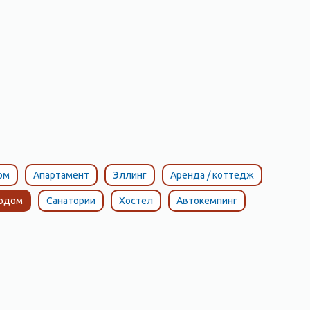
ом
Апартамент
Эллинг
Аренда / коттедж
тодом
Санатории
Хостел
Автокемпинг