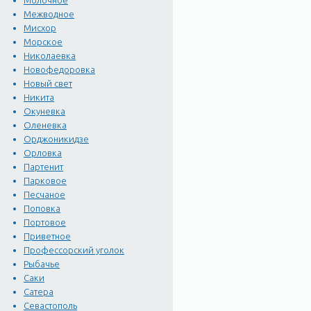
Молочное
Межводное
Мисхор
Морское
Николаевка
Новофедоровка
Новый свет
Никита
Окуневка
Оленевка
Орджоникидзе
Орловка
Партенит
Парковое
Песчаное
Поповка
Портовое
Приветное
Профессорский уголок
Рыбачье
Саки
Сатера
Севастополь