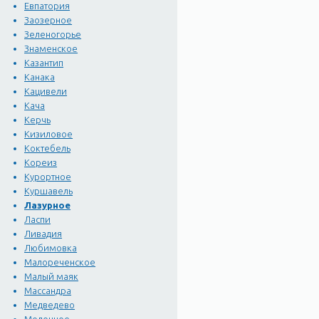
Евпатория
Заозерное
Зеленогорье
Знаменское
Казантип
Канака
Кацивели
Кача
Керчь
Кизиловое
Коктебель
Кореиз
Курортное
Куршавель
Лазурное
Ласпи
Ливадия
Любимовка
Малореченское
Малый маяк
Массандра
Медведево