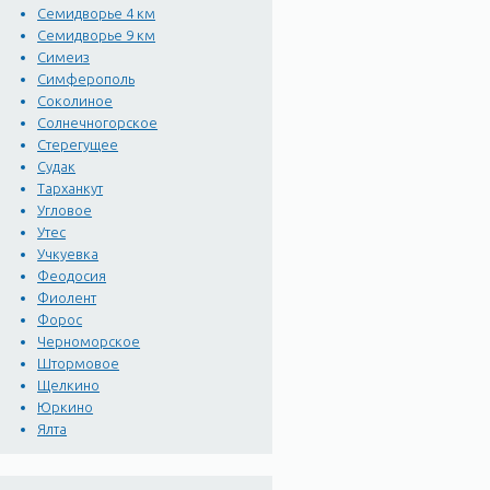
Семидворье 4 км
Семидворье 9 км
Симеиз
Симферополь
Соколиное
Солнечногорское
Стерегущее
Судак
Тарханкут
Угловое
Утес
Учкуевка
Феодосия
Фиолент
Форос
Черноморское
Штормовое
Щелкино
Юркино
Ялта