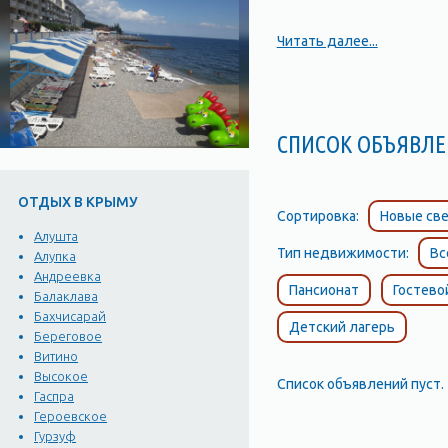
Читать далее...
СПИСОК ОБЪЯВ
ОТДЫХ В КРЫМУ
Сортировка:
Новые све
Алушта
Тип недвижимости:
Вс
Алупка
Андреевка
Пансионат
Гостево
Балаклава
Бахчисарай
Детский лагерь
Береговое
Витино
Высокое
Список объявлений пуст.
Гаспра
Героевское
Гурзуф