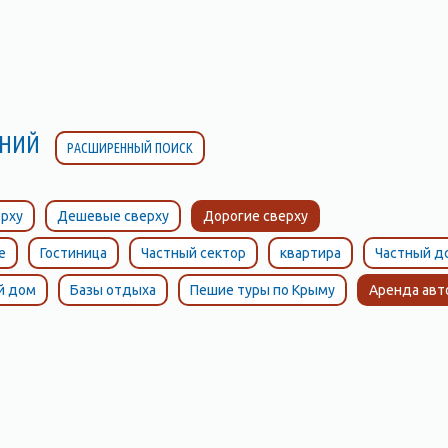
ЛЕНИЙ
РАСШИРЕННЫЙ ПОИСК
рху
Дешевые сверху
Дорогие сверху
е
Гостиница
Частный сектор
квартира
Частный д
й дом
Базы отдыха
Пешие туры по Крыму
Аренда ав