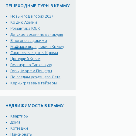
ПЕШЕХОДНЫЕ ТУРЫ В КРЫМУ
Новый год в горах 2027
Ко дню Армии
Романтика ЮБК
Детские весенние каникулы
В погоне за дикими
Майские праздники в Крыму
тюльпанами
Сакральные гроты Крыма
Цветущий Крым
Велотур по Тарханкуту
Горы, Море и Пещеры
По следам уходящего Лета
Керчь грязевые гейзеры
НЕДВИЖИМОСТЬ В КРЫМУ
Квартиры
Дома
Коттеджи
Пансионаты