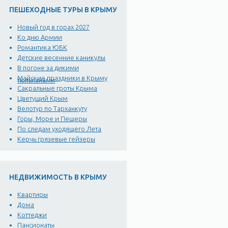
ПЕШЕХОДНЫЕ ТУРЫ В КРЫМУ
Новый год в горах 2027
Ко дню Армии
Романтика ЮБК
Детские весенние каникулы
В погоне за дикими
Майские праздники в Крыму
тюльпанами
Сакральные гроты Крыма
Цветущий Крым
Велотур по Тарханкуту
Горы, Море и Пещеры
По следам уходящего Лета
Керчь грязевые гейзеры
НЕДВИЖИМОСТЬ В КРЫМУ
Квартиры
Дома
Коттеджи
Пансионаты