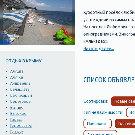
Курортный посёлок Любим
устье одной из самых по
На поселок Любимовка от
виноградниками. Виногра
«Алькадар».
Поселок Любимовка, Сева
Читать далее...
он расположен по обе ст
ОТДЫХ В КРЫМУ
севастопольцев, так и го
Отдых и развлечения в 
Алушта
Когда говорят об отдыхе
Алупка
СПИСОК ОБЪЯВ
Андреевка
и множеством разнообраз
Балаклава
Пляж Любимовки – один и
Бахчисарай
множество пляжных развл
Сортировка:
Новые све
Береговое
Здесь можно поиграть в 
Витино
Тип недвижимости:
Вс
отведать свежую морскую
Высокое
Гаспра
мускаты.
Пансионат
Гостево
Героевское
Достопримечательности 
Гурзуф
Автокемпинг