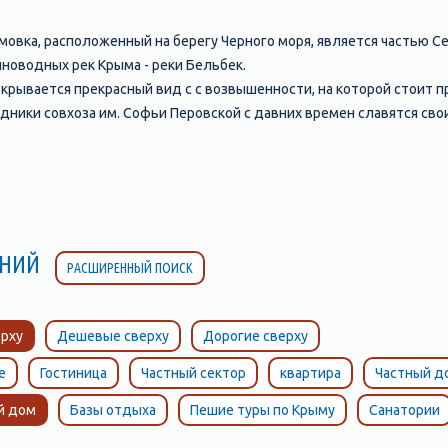
овка, расположенный на берегу Черного моря, является частью Се
лноводных рек Крыма - реки Бельбек.
крывается прекрасный вид с с возвышенности, на которой стоит п
дники совхоза им. Софьи Перовской с давних времен славятся св
стополь, славится своим замечательным песчаным пляжем, протяж
ороны от устья реки Бельбек. Пляж с обеих сторон постепенно пе
стей поселка.
Любимовке, Крым
 в Севастополе, подразумевают отдых в окрестных курортных пос
ЛЕНИЙ
РАСШИРЕННЫЙ ПОИСК
ных курортных учреждений. Любимовка - один из таких поселков,
з лучших в Севастополе. Здесь Вас ждет приятный отдых на мягком
ечений. На пляже есть пункты проката пляжного оборудования, в 
рху
Дешевые сверху
Дорогие сверху
бильярд, заняться дайвингом. Любителей недорогого отдыха в Л
е
Гостиница
Частный сектор
квартира
Частный д
 рыбу, приготовленную по местным рецептам, в уютных кафе и р
й дом
Базы отдыха
Пешие туры по Крыму
Санатории
Любимовки , Крым