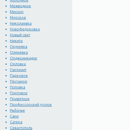
Молочное
троллейбусы. От площади
Межводное
маршрутки до Любимовки 
Мисхор
Морское
Николаевка
Новофедоровка
Новый свет
Никита
Окуневка
Оленевка
Орджоникидзе
Орловка
Партенит
Парковое
Песчаное
Поповка
Портовое
Приветное
Профессорский уголок
Рыбачье
Саки
Сатера
Севастополь