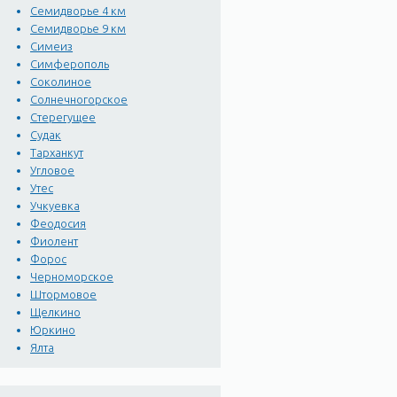
Семидворье 4 км
Семидворье 9 км
Симеиз
Симферополь
Соколиное
Солнечногорское
Стерегущее
Судак
Тарханкут
Угловое
Утес
Учкуевка
Феодосия
Фиолент
Форос
Черноморское
Штормовое
Щелкино
Юркино
Ялта