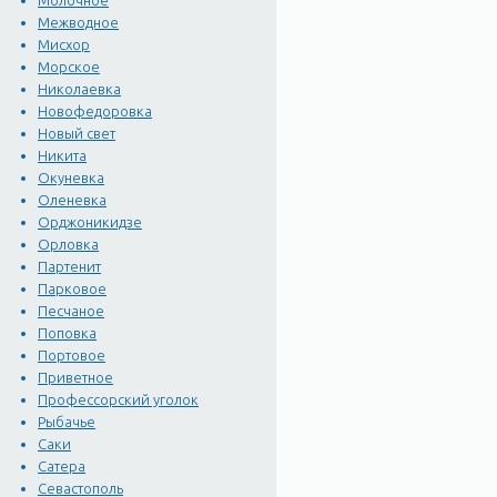
Молочное
троллейбусы. От площади
Межводное
маршрутки до Любимовки 
Мисхор
Морское
Николаевка
Новофедоровка
Новый свет
Никита
Окуневка
Оленевка
Орджоникидзе
Орловка
Партенит
Парковое
Песчаное
Поповка
Портовое
Приветное
Профессорский уголок
Рыбачье
Саки
Сатера
Севастополь