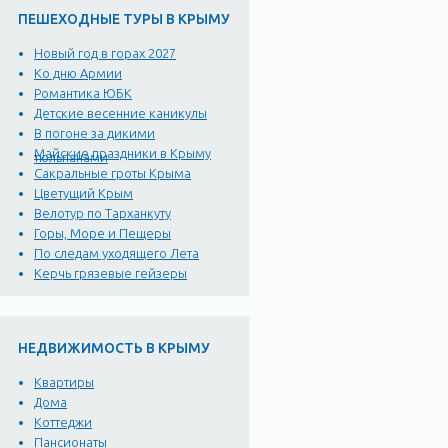
ПЕШЕХОДНЫЕ ТУРЫ В КРЫМУ
Новый год в горах 2027
Ко дню Армии
Романтика ЮБК
Детские весенние каникулы
В погоне за дикими
Майские праздники в Крыму
тюльпанами
Сакральные гроты Крыма
Цветущий Крым
Велотур по Тарханкуту
Горы, Море и Пещеры
По следам уходящего Лета
Керчь грязевые гейзеры
НЕДВИЖИМОСТЬ В КРЫМУ
Квартиры
Дома
Коттеджи
Пансионаты