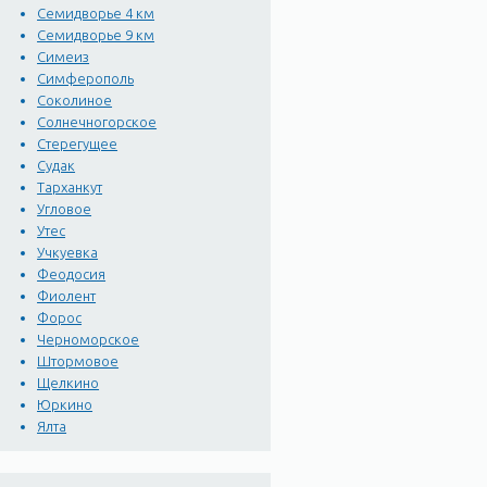
Семидворье 4 км
Семидворье 9 км
Симеиз
Симферополь
Соколиное
Солнечногорское
Стерегущее
Судак
Тарханкут
Угловое
Утес
Учкуевка
Феодосия
Фиолент
Форос
Черноморское
Штормовое
Щелкино
Юркино
Ялта