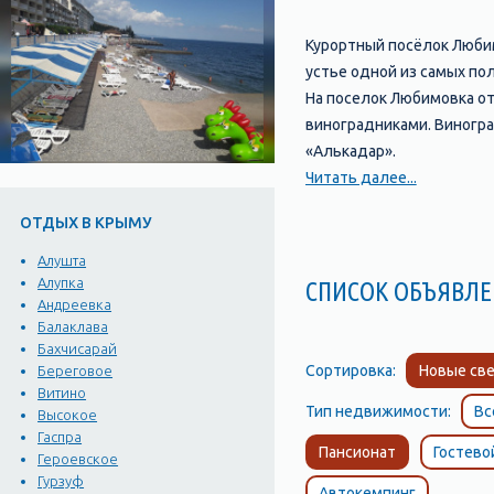
Курортный посёлок Любим
устье одной из самых по
На поселок Любимовка от
виноградниками. Виногра
«Алькадар».
Поселок Любимовка, Сева
Читать далее...
он расположен по обе ст
ОТДЫХ В КРЫМУ
севастопольцев, так и го
Отдых и развлечения в 
Алушта
Когда говорят об отдыхе
Алупка
СПИСОК ОБЪЯВЛЕ
Андреевка
и множеством разнообраз
Балаклава
Пляж Любимовки – один и
Бахчисарай
множество пляжных развл
Сортировка:
Новые све
Береговое
Здесь можно поиграть в 
Витино
Тип недвижимости:
Вс
отведать свежую морскую
Высокое
Гаспра
мускаты.
Пансионат
Гостево
Героевское
Достопримечательности 
Гурзуф
Автокемпинг