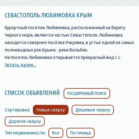
СЕВАСТОПОЛЬ ЛЮБИМОВКА КРЫМ
Курортный посёлок Любимовка, расположенный на берегу
Черного моря, является частью Севастополя. Любимовка
находится севернее посёлка Учкуевка, в устье одной из самых
полноводных рек Крыма - реки Бельбек.
На поселок Любимовка открывается прекрасный вид с с
возвышенности, на которой стоит православная церковь.
Читать далее...
Любимовка окружена садами и виноградниками.
Виноградники совхоза им. Софьи Перовской с давних времен
славятся своими мускатами. Только здесь производят
СПИСОК ОБЪЯВЛЕНИЙ
РАСШИРЕННЫЙ ПОИСК
натуральный мускат «Алькадар».
Поселок Любимовка, Севастополь, славится своим
замечательным песчаным пляжем, протяжённостью более
Сортировка:
Новые сверху
Дешевые сверху
километра, разделенным на две части, так как он расположен
Дорогие сверху
по обе стороны от устья реки Бельбек. Пляж с обеих сторон
постепенно переходит в «дикие» пляжи. Это излюбленное
Тип недвижимости:
Все
Гостиница