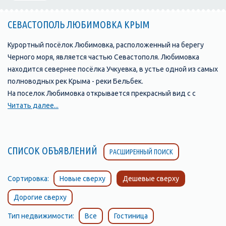
СЕВАСТОПОЛЬ ЛЮБИМОВКА КРЫМ
Курортный посёлок Любимовка, расположенный на берегу
Черного моря, является частью Севастополя. Любимовка
находится севернее посёлка Учкуевка, в устье одной из самых
полноводных рек Крыма - реки Бельбек.
На поселок Любимовка открывается прекрасный вид с с
возвышенности, на которой стоит православная церковь.
Читать далее...
Любимовка окружена садами и виноградниками.
Виноградники совхоза им. Софьи Перовской с давних времен
славятся своими мускатами. Только здесь производят
СПИСОК ОБЪЯВЛЕНИЙ
РАСШИРЕННЫЙ ПОИСК
натуральный мускат «Алькадар».
Поселок Любимовка, Севастополь, славится своим
замечательным песчаным пляжем, протяжённостью более
Сортировка:
Новые сверху
Дешевые сверху
километра, разделенным на две части, так как он расположен
Дорогие сверху
по обе стороны от устья реки Бельбек. Пляж с обеих сторон
постепенно переходит в «дикие» пляжи. Это излюбленное
Тип недвижимости:
Все
Гостиница