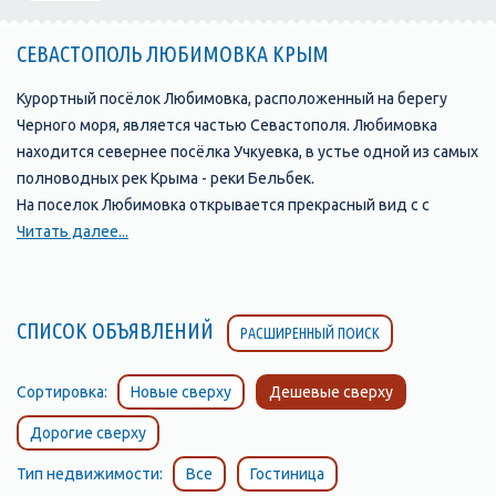
СЕВАСТОПОЛЬ ЛЮБИМОВКА КРЫМ
Курортный посёлок Любимовка, расположенный на берегу
Черного моря, является частью Севастополя. Любимовка
находится севернее посёлка Учкуевка, в устье одной из самых
полноводных рек Крыма - реки Бельбек.
На поселок Любимовка открывается прекрасный вид с с
возвышенности, на которой стоит православная церковь.
Читать далее...
Любимовка окружена садами и виноградниками.
Виноградники совхоза им. Софьи Перовской с давних времен
славятся своими мускатами. Только здесь производят
СПИСОК ОБЪЯВЛЕНИЙ
РАСШИРЕННЫЙ ПОИСК
натуральный мускат «Алькадар».
Поселок Любимовка, Севастополь, славится своим
замечательным песчаным пляжем, протяжённостью более
Сортировка:
Новые сверху
Дешевые сверху
километра, разделенным на две части, так как он расположен
Дорогие сверху
по обе стороны от устья реки Бельбек. Пляж с обеих сторон
постепенно переходит в «дикие» пляжи. Это излюбленное
Тип недвижимости:
Все
Гостиница