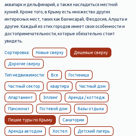
аквапарк и дельфинарий, а также насладиться местной
кухней. Кроме того, в Крыму есть множество других
интересных мест, таких как Бахчисарай, Феодосия, Алушта и
другие. Каждый из этих городов имеет свои особенности и
достопримечательности, которые обязательно стоит
увидеть.
Сортировка:
Новые сверху
Дешевые сверху
Дорогие сверху
Тип недвижимости:
Все
Гостиница
Частный сектор
квартира
Частный дом
Апартамент
Эллинг
Аренда / коттедж
Пансионат
Гостевой дом
Базы отдыха
Пешие туры по Крыму
Санатории
Аренда автодом
Хостел
Детский лагерь