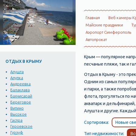
Главная
Веб камеры К
Майские праздники
Ту
Аэропорт Симферополь
Автопрокат
Крым — популярное напра
ОТДЫХ В КРЫМУ
песчаные пляжи, так и г
Алушта
Отдых в Крыму - это прек
Алупка
Одним из самых популярн
Андреевка
и парки, а также попроб
Балаклава
флота, прогуляться по н
Бахчисарай
Береговое
аквапарк и дельфинарий,
Витино
Алушта и другие. Каждыи
Высокое
Гаспра
Сортировка:
Новые све
Героевское
Гурзуф
Тип недвижимости:
Вс