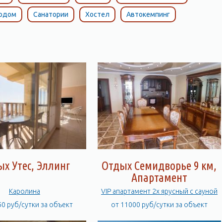
тодом
Санатории
Хостел
Автокемпинг
х Утес, Эллинг
Отдых Семидворье 9 км,
Апартамент
Каролина
VIP апартамент 2х ярусный с сауной
50 руб/сутки за объект
от 11000 руб/сутки за объект