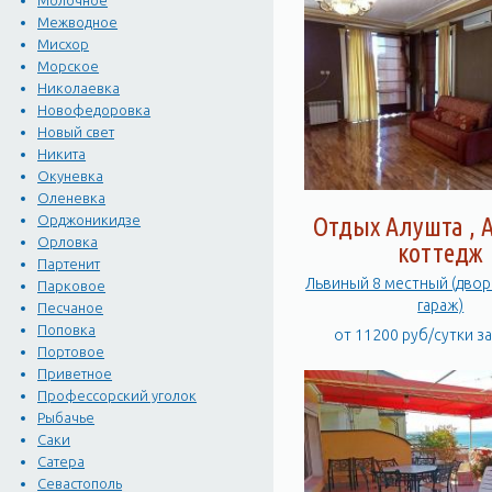
Молочное
Межводное
Мисхор
Морское
Николаевка
Новофедоровка
Новый свет
Никита
Окуневка
Оленевка
Отдых Алушта , А
Орджоникидзе
Орловка
коттедж
Партенит
Львиный 8 местный (двори
Парковое
гараж)
Песчаное
Поповка
от 11200 руб/сутки з
Портовое
Приветное
Профессорский уголок
Рыбачье
Саки
Сатера
Севастополь