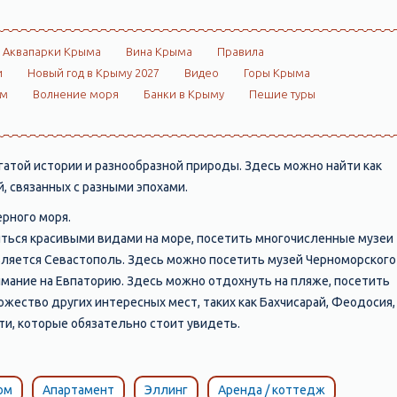
Аквапарки Крыма
Вина Крыма
Правила
и
Новый год в Крыму 2027
Видео
Горы Крыма
ом
Волнение моря
Банки в Крыму
Пешие туры
атой истории и разнообразной природы. Здесь можно найти как
, связанных с разными эпохами.
Черного моря.
иться красивыми видами на море, посетить многочисленные музеи
вляется Севастополь. Здесь можно посетить музей Черноморского
нимание на Евпаторию. Здесь можно отдохнуть на пляже, посетить
ножество других интересных мест, таких как Бахчисарай, Феодосия,
ти, которые обязательно стоит увидеть.
ом
Апартамент
Эллинг
Аренда / коттедж