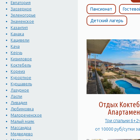
Евпатория
Пансионат
Гостево
Заозерное
Зеленогорье
Детский лагерь
Знаменское
Казантип
Канака
Кацивели
Кача
Керчь
Кизиловое
Коктебель
Кореиз
Курортное
Куршавель
Лазурное
Ласпи
Ливадия
Отдых Коктеб
Любимовка
Апартамен
Малореченское
Три спальни 6+2
Малый маяк
Массандра
от 10000 руб/сутки з
Медведево