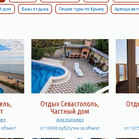
й дом
Базы отдыха
Пешие туры по Крыму
Аренда ав
ель,
Отдых Севастополь,
Отды
т
Частный дом
чел
дом под ключ
а объект
от 10000 руб/сутки за объект
от 107