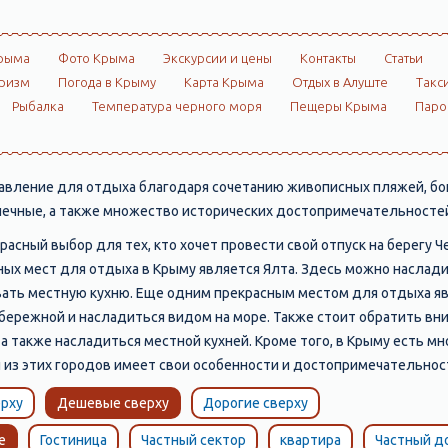
рыма
Фото Крыма
Экскурсии и цены
Контакты
Статьи
ризм
Погода в Крыму
Карта Крыма
Отдых в Алуште
Такс
Рыбалка
Температура черного моря
Пещеры Крыма
Пар
вление для отдыха благодаря сочетанию живописных пляжей, бог
алечные, а также множество исторических достопримечательностей
расный выбор для тех, кто хочет провести свой отпуск на берегу 
ых мест для отдыха в Крыму является Ялта. Здесь можно наслад
овать местную кухню. Еще одним прекрасным местом для отдыха я
абережной и насладиться видом на море. Также стоит обратить в
 а также насладиться местной кухней. Кроме того, в Крыму есть м
̆ из этих городов имеет свои особенности и достопримечательнос
рху
Дешевые сверху
Дорогие сверху
е
Гостиница
Частный сектор
квартира
Частный д