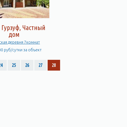
 Гурзуф, Частный
дом
ская деревня 7комнат
00 руб/сутки за объект
24
25
26
27
28