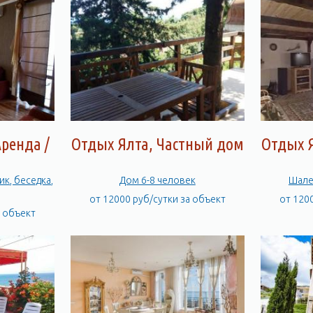
ренда /
Отдых Ялта, Частный дом
Отдых 
к, беседка,
Дом 6-8 человек
Шале
от 12000 руб/сутки за объект
от 120
а объект