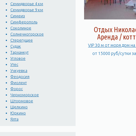
Семидворье 4 км
Семидворье 9 км
Симеиз
Симферополь
Отдых Никола
Соколиное
Солнечногорское
Аренда / кот
Стерегущее
VIP 30 м от моря дом на
Судак
Тарханкут
от 15000 руб/сутки з
Угловое
Утес
Учкуевка
Феодосия
Фиолент
Форос
Черноморское
Штормовое
Щелкино
Юркино
Ялта