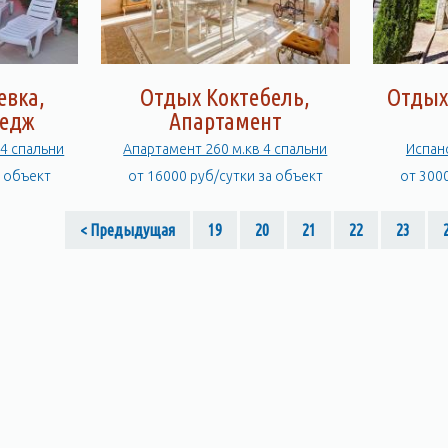
евка,
Отдых Коктебель,
Отдых
тедж
Апартамент
 4 спальни
Апартамент 260 м.кв 4 спальни
Испан
а объект
от 16000 руб/сутки за объект
от 300
< Предыдущая
19
20
21
22
23