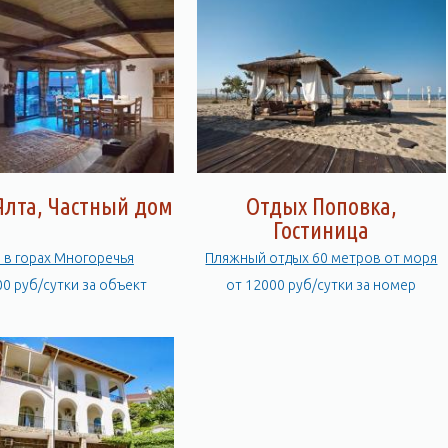
Ялта, Частный дом
Отдых Поповка,
Гостиница
 в горах Многоречья
Пляжный отдых 60 метров от моря
00 руб/сутки за объект
от 12000 руб/сутки за номер