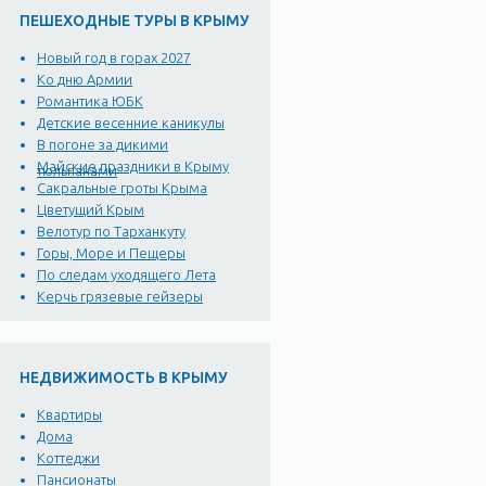
ПЕШЕХОДНЫЕ ТУРЫ В КРЫМУ
Новый год в горах 2027
Ко дню Армии
Романтика ЮБК
Детские весенние каникулы
В погоне за дикими
Майские праздники в Крыму
тюльпанами
Сакральные гроты Крыма
Цветущий Крым
Велотур по Тарханкуту
Горы, Море и Пещеры
По следам уходящего Лета
Керчь грязевые гейзеры
НЕДВИЖИМОСТЬ В КРЫМУ
Квартиры
Дома
Коттеджи
Пансионаты