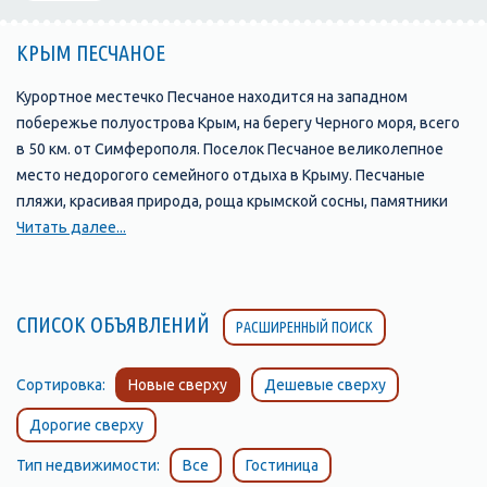
КРЫМ ПЕСЧАНОЕ
Курортное местечко Песчаное находится на западном
побережье полуострова Крым, на берегу Черного моря, всего
в 50 км. от Симферополя. Поселок Песчаное великолепное
место недорогого семейного отдыха в Крыму. Песчаные
пляжи, красивая природа, роща крымской сосны, памятники
археологии, интересный подводный мир привлекают на
Читать далее...
отдых в Песчаное все больше и больше туристов. Вдоль
песчано-галечного пляжа Песчаного протянулась полоса
детских оздоровительных лагерей, домов отдыха,
СПИСОК ОБЪЯВЛЕНИЙ
РАСШИРЕННЫЙ ПОИСК
пансионатов, кемпингов, много предложений и в частном
секторе, предоставляемых для проживания на период
пребывания в посёлке. Хорошо подготовленных пляжей из
Сортировка:
Новые сверху
Дешевые сверху
песка и мелкой гальки, где находится всё необходимое –
Дорогие сверху
начиная от кабинки для переодевания и лавочки, заканчивая
спортивными площадками и теневыми навесами. Отдых в
Тип недвижимости:
Все
Гостиница