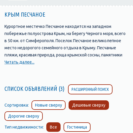
КРЫМ ПЕСЧАНОЕ
Курортное местечко Песчаное находится на западном
побережье полуострова Крым, на берегу Черного моря, всего
в 50 км. от Симферополя. Поселок Песчаное великолепное
место недорогого семейного отдыха в Крыму. Песчаные
пляжи, красивая природа, роща крымской сосны, памятники
археологии, интересный подводный мир привлекают на
Читать далее...
отдых в Песчаное все больше и больше туристов. Вдоль
песчано-галечного пляжа Песчаного протянулась полоса
детских оздоровительных лагерей, домов отдыха,
СПИСОК ОБЪЯВЛЕНИЙ (3)
РАСШИРЕННЫЙ ПОИСК
пансионатов, кемпингов, много предложений и в частном
секторе, предоставляемых для проживания на период
пребывания в посёлке. Хорошо подготовленных пляжей из
Сортировка:
Новые сверху
Дешевые сверху
песка и мелкой гальки, где находится всё необходимое –
Дорогие сверху
начиная от кабинки для переодевания и лавочки, заканчивая
спортивными площадками и теневыми навесами. Отдых в
Тип недвижимости:
Все
Гостиница