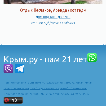
Отдых Песчаное, Аренда / коттедж
Дом под ключ до 8 чел
от 6500 руб/сутки за объект
Крым.ру - нам 21 лет
При полном или частичном использовании материалов активная
гиперссылка на портал "Недвижимость Крыма" обязательна.
Copyright © Крым.Ру 2005. Лицензия Минпечати Эл № 77-4556