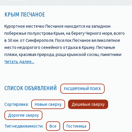
КРЫМ ПЕСЧАНОЕ
Курортное местечко Песчаное находится на западном
побережье полуострова Крым, на берегу Черного моря, всего
в 50 км. от Симферополя. Поселок Песчаное великолепное
место недорогого семейного отдыха в Крыму. Песчаные
пляжи, красивая природа, роща крымской сосны, памятники
археологии, интересный подводный мир привлекают на
Читать далее...
отдых в Песчаное все больше и больше туристов. Вдоль
песчано-галечного пляжа Песчаного протянулась полоса
детских оздоровительных лагерей, домов отдыха,
СПИСОК ОБЪЯВЛЕНИЙ
РАСШИРЕННЫЙ ПОИСК
пансионатов, кемпингов, много предложений и в частном
секторе, предоставляемых для проживания на период
пребывания в посёлке. Хорошо подготовленных пляжей из
Сортировка:
Новые сверху
Дешевые сверху
песка и мелкой гальки, где находится всё необходимое –
Дорогие сверху
начиная от кабинки для переодевания и лавочки, заканчивая
спортивными площадками и теневыми навесами. Отдых в
Тип недвижимости:
Все
Гостиница