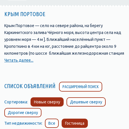
КРЫМ ПОРТОВОЕ
Крым Портовое — село на севере района, на берегу
Каркинитского залива Чёрного моря, высота центра села над
уровнем моря — 4 м ]. Ближайший населённый пункт —
Кропоткино в 4 км на юг, расстояние до райцентра около 9
километров (по шоссе ближайшая железнодорожная станция
— Красноперекопск (на линии Джанкой — Армянск) —
Читать далее...
примерно 49 километров Транспортное сообщение
осуществляется по региональной автодороге 35Н-021
Портовое — Раздольное
СПИСОК ОБЪЯВЛЕНИЙ
РАСШИРЕННЫЙ ПОИСК
Судя по доступным историческим документам, селение было
основано в начале XX века при сборной пристани для вывоза
зерна на баржах морем в Евпаторию. По Статистическому
Сортировка:
Новые сверху
Дешевые сверху
справочнику Таврической губернии. Ч.II-я. Статистический
Дорогие сверху
очерк, выпуск пятый Евпаторийский уезд, 1915 год, в
Коджамбакской волости Евпаторийского уезда числилось
Тип недвижимости:
Все
Гостиница