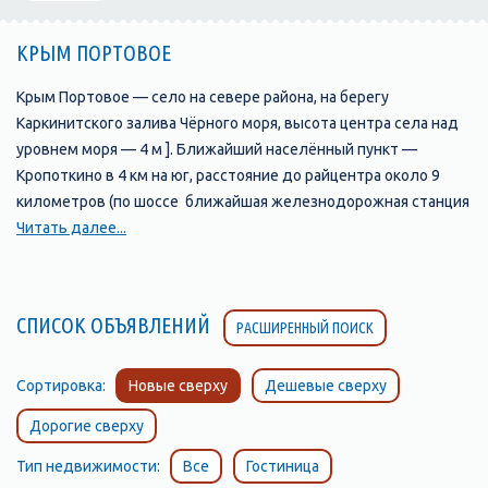
КРЫМ ПОРТОВОЕ
Крым Портовое — село на севере района, на берегу
Каркинитского залива Чёрного моря, высота центра села над
уровнем моря — 4 м ]. Ближайший населённый пункт —
Кропоткино в 4 км на юг, расстояние до райцентра около 9
километров (по шоссе ближайшая железнодорожная станция
— Красноперекопск (на линии Джанкой — Армянск) —
Читать далее...
примерно 49 километров Транспортное сообщение
осуществляется по региональной автодороге 35Н-021
Портовое — Раздольное
СПИСОК ОБЪЯВЛЕНИЙ
РАСШИРЕННЫЙ ПОИСК
Судя по доступным историческим документам, селение было
основано в начале XX века при сборной пристани для вывоза
зерна на баржах морем в Евпаторию. По Статистическому
Сортировка:
Новые сверху
Дешевые сверху
справочнику Таврической губернии. Ч.II-я. Статистический
Дорогие сверху
очерк, выпуск пятый Евпаторийский уезд, 1915 год, в
Коджамбакской волости Евпаторийского уезда числилось
Тип недвижимости:
Все
Гостиница