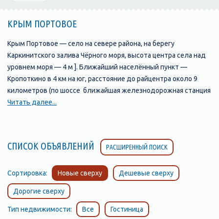
КРЫМ ПОРТОВОЕ
Крым Портовое — село на севере района, на берегу
Каркинитского залива Чёрного моря, высота центра села над
уровнем моря — 4 м ]. Ближайший населённый пункт —
Кропоткино в 4 км на юг, расстояние до райцентра около 9
километров (по шоссе ближайшая железнодорожная станция
— Красноперекопск (на линии Джанкой — Армянск) —
Читать далее...
примерно 49 километров Транспортное сообщение
осуществляется по региональной автодороге 35Н-021
Портовое — Раздольное
СПИСОК ОБЪЯВЛЕНИЙ
РАСШИРЕННЫЙ ПОИСК
Судя по доступным историческим документам, селение было
основано в начале XX века при сборной пристани для вывоза
зерна на баржах морем в Евпаторию. По Статистическому
Сортировка:
Новые сверху
Дешевые сверху
справочнику Таврической губернии. Ч.II-я. Статистический
Дорогие сверху
очерк, выпуск пятый Евпаторийский уезд, 1915 год, в
Коджамбакской волости Евпаторийского уезда числилось
Тип недвижимости:
Все
Гостиница