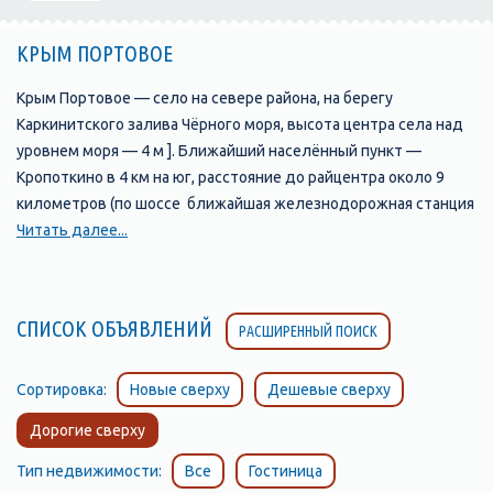
КРЫМ ПОРТОВОЕ
Крым Портовое — село на севере района, на берегу
Каркинитского залива Чёрного моря, высота центра села над
уровнем моря — 4 м ]. Ближайший населённый пункт —
Кропоткино в 4 км на юг, расстояние до райцентра около 9
километров (по шоссе ближайшая железнодорожная станция
— Красноперекопск (на линии Джанкой — Армянск) —
Читать далее...
примерно 49 километров Транспортное сообщение
осуществляется по региональной автодороге 35Н-021
Портовое — Раздольное
СПИСОК ОБЪЯВЛЕНИЙ
РАСШИРЕННЫЙ ПОИСК
Судя по доступным историческим документам, селение было
основано в начале XX века при сборной пристани для вывоза
зерна на баржах морем в Евпаторию. По Статистическому
Сортировка:
Новые сверху
Дешевые сверху
справочнику Таврической губернии. Ч.II-я. Статистический
Дорогие сверху
очерк, выпуск пятый Евпаторийский уезд, 1915 год, в
Коджамбакской волости Евпаторийского уезда числилось
Тип недвижимости:
Все
Гостиница