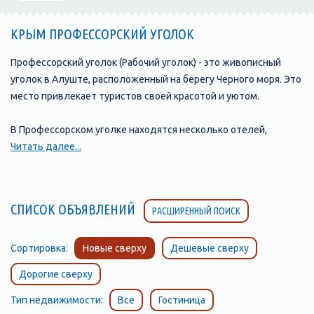
КРЫМ ПРОФЕССОРСКИЙ УГОЛОК
Профессорский уголок (Рабочий уголок) - это живописный
уголок в Алуште, расположенный на берегу Черного моря. Это
место привлекает туристов своей красотой и уютом.
В Профессорском уголке находятся несколько отелей,
предлагающих комфортное размещение и хорошие условия
Читать далее...
для отдыха. расположенная в окружении соснового леса и
всего в нескольких минутах ходьбы от моря. В отеле есть
номера различных категорий, а также открытый бассейн, зона
СПИСОК ОБЪЯВЛЕНИЙ
РАСШИРЕННЫЙ ПОИСК
отдыха и бесплатная парковка.
Еще один популярный отель в Профессорском уголке -
Сортировка:
Новые сверху
Дешевые сверху
"Райский уголок", который находится в непосредственной
Дорогие сверху
близости от пляжа. Отель предлагает гостям номера с видом
на море и собственным балконом или террасой, а также
Тип недвижимости:
Все
Гостиница