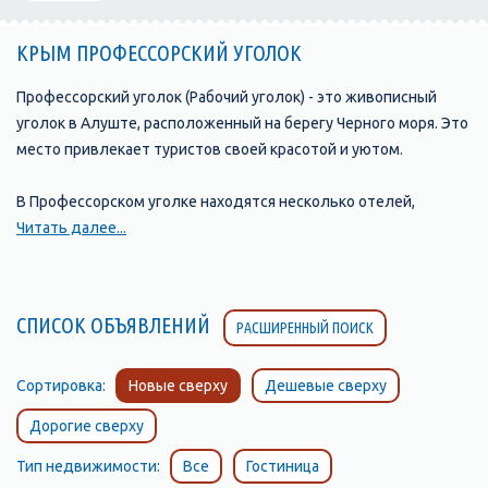
КРЫМ ПРОФЕССОРСКИЙ УГОЛОК
Профессорский уголок (Рабочий уголок) - это живописный
уголок в Алуште, расположенный на берегу Черного моря. Это
место привлекает туристов своей красотой и уютом.
В Профессорском уголке находятся несколько отелей,
предлагающих комфортное размещение и хорошие условия
Читать далее...
для отдыха. расположенная в окружении соснового леса и
всего в нескольких минутах ходьбы от моря. В отеле есть
номера различных категорий, а также открытый бассейн, зона
СПИСОК ОБЪЯВЛЕНИЙ
РАСШИРЕННЫЙ ПОИСК
отдыха и бесплатная парковка.
Еще один популярный отель в Профессорском уголке -
Сортировка:
Новые сверху
Дешевые сверху
"Райский уголок", который находится в непосредственной
Дорогие сверху
близости от пляжа. Отель предлагает гостям номера с видом
на море и собственным балконом или террасой, а также
Тип недвижимости:
Все
Гостиница