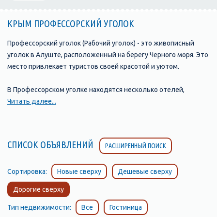
КРЫМ ПРОФЕССОРСКИЙ УГОЛОК
Профессорский уголок (Рабочий уголок) - это живописный
уголок в Алуште, расположенный на берегу Черного моря. Это
место привлекает туристов своей красотой и уютом.
В Профессорском уголке находятся несколько отелей,
предлагающих комфортное размещение и хорошие условия
Читать далее...
для отдыха. расположенная в окружении соснового леса и
всего в нескольких минутах ходьбы от моря. В отеле есть
номера различных категорий, а также открытый бассейн, зона
СПИСОК ОБЪЯВЛЕНИЙ
РАСШИРЕННЫЙ ПОИСК
отдыха и бесплатная парковка.
Еще один популярный отель в Профессорском уголке -
Сортировка:
Новые сверху
Дешевые сверху
"Райский уголок", который находится в непосредственной
Дорогие сверху
близости от пляжа. Отель предлагает гостям номера с видом
на море и собственным балконом или террасой, а также
Тип недвижимости:
Все
Гостиница