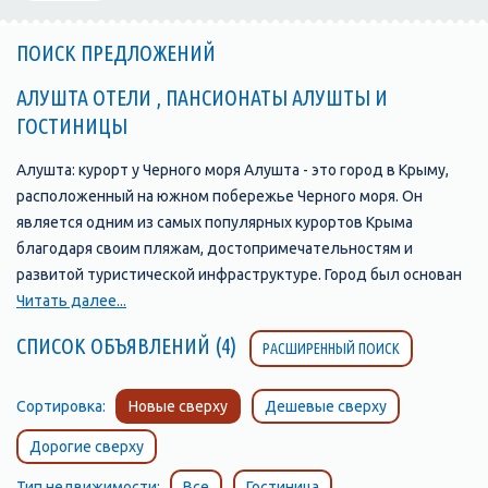
ПОИСК ПРЕДЛОЖЕНИЙ
АЛУШТА ОТЕЛИ , ПАНСИОНАТЫ АЛУШТЫ И
ГОСТИНИЦЫ
Алушта: курорт у Черного моря Алушта - это город в Крыму,
расположенный на южном побережье Черного моря. Он
является одним из самых популярных курортов Крыма
благодаря своим пляжам, достопримечательностям и
развитой туристической инфраструктуре. Город был основан
в 1837 году и с тех пор стал одним из главных туристических
Читать далее...
центров Крыма. В Алуште находится множество отелей,
СПИСОК ОБЪЯВЛЕНИЙ (4)
РАСШИРЕННЫЙ ПОИСК
пансионатов, санаториев и гостевых домов, которые
предлагают своим гостям комфортабельные номера и
широкий выбор услуг. Одной из главных
Сортировка:
Новые сверху
Дешевые сверху
достопримечательностей Алушты является ее набережная,
Дорогие сверху
которая протянулась на несколько километров вдоль моря и
является прекрасным местом для прогулок и отдыха. Здесь
Тип недвижимости:
Все
Гостиница