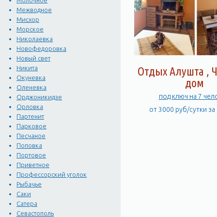
Молочное
Межводное
Мисхор
Морское
Николаевка
Новофедоровка
Новый свет
Никита
Отдых Алушта , 
Окуневка
дом
Оленевка
под ключ на 7 чел
Орджоникидзе
Орловка
от 3000 руб/сутки за
Партенит
Парковое
Песчаное
Поповка
Портовое
Приветное
Профессорский уголок
Рыбачье
Саки
Сатера
Севастополь