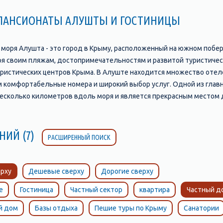
 ПАНСИОНАТЫ АЛУШТЫ И ГОСТИНИЦЫ
о моря Алушта - это город в Крыму, расположенный на южном побе
 своим пляжам, достопримечательностям и развитой туристическо
уристических центров Крыма. В Алуште находится множество отелеи
 комфортабельные номера и широкий выбор услуг. Одной из гла
несколько километров вдоль моря и является прекрасным местом д
зинов, а также различные развлечения, такие как аттракционы, во
тить. Например, это замок "Ласточкино гнездо", который находитс
видеть уменьшенные копии всех достопримечательностей Крыма; п
НИЙ (7)
РАСШИРЕННЫЙ ПОИСК
другое. Алушта также славится своими пляжами, которые являютс
м, солнцем и чистым воздухом. Пляжи Алушты отличаются своим р
ходимым для комфортного отдыха. В целом, Алушта является прек
рху
Дешевые сверху
Дорогие сверху
тобы провести время с удовольствием и насладиться красотами К
е
Гостиница
Частный сектор
квартира
Частный д
й дом
Базы отдыха
Пешие туры по Крыму
Санатории