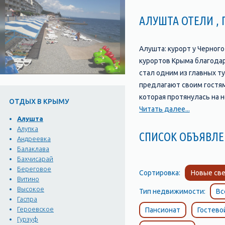
АЛУШТА ОТЕЛИ ,
Алушта: курорт у Черног
курортов Крыма благодаря
стал одним из главных т
предлагают своим гостям
которая протянулась на 
ОТДЫХ В КРЫМУ
ресторанов, баров и мага
Читать далее...
Алушта
мест, которые стоит посе
Алупка
миниатюре", где можно у
СПИСОК ОБЪЯВЛЕ
Андреевка
Айвазовскому и многое 
Балаклава
насладиться теплым море
Бахчисарай
оборудованных всем необ
Береговое
Сортировка:
Новые све
Витино
необходимое для того, ч
Высокое
Тип недвижимости:
Вс
Гаспра
Героевское
Пансионат
Гостево
Гурзуф