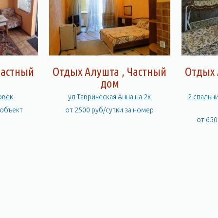
Частный
Отдых Алушта , Частный
Отдых 
дом
овек
ул Таврическая Анна на 2х
2 спальн
 объект
от 2500 руб/сутки за номер
от 650