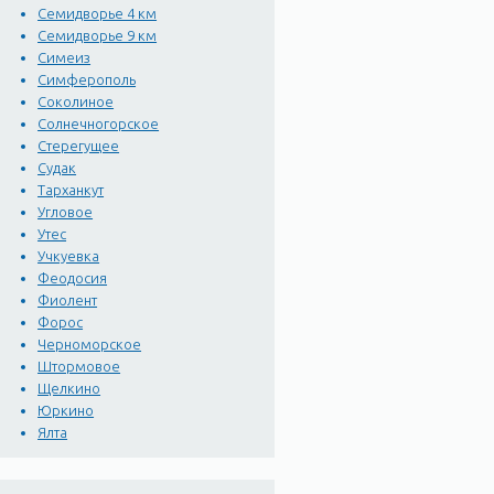
Семидворье 4 км
Семидворье 9 км
Симеиз
Симферополь
Соколиное
Солнечногорское
Стерегущее
Судак
Тарханкут
Угловое
Утес
Учкуевка
Феодосия
Фиолент
Форос
Черноморское
Штормовое
Щелкино
Юркино
Ялта