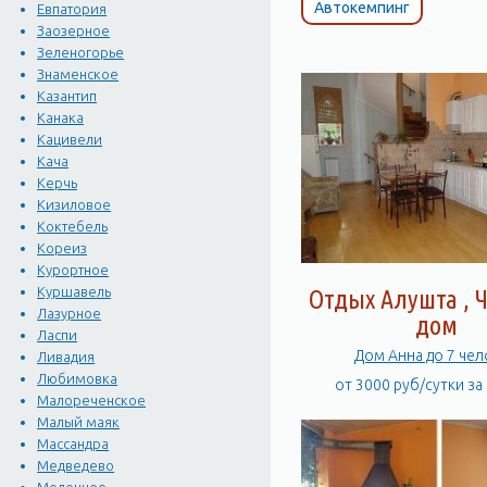
Автокемпинг
Евпатория
Заозерное
Зеленогорье
Знаменское
Казантип
Канака
Кацивели
Кача
Керчь
Кизиловое
Коктебель
Кореиз
Курортное
Куршавель
Отдых Алушта , 
Лазурное
дом
Ласпи
Дом Анна до 7 чел
Ливадия
Любимовка
от 3000 руб/сутки за
Малореченское
Малый маяк
Массандра
Медведево