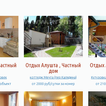
Частный
Отдых Алушта , Частный
Отдых 
дом
овек
коттедж Мечта (пер Калядина)
Кутузовка
 объект
от 2000 руб/сутки за номер
от 210