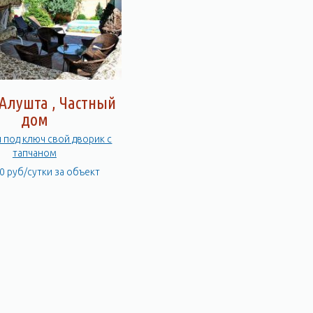
Алушта , Частный
дом
и под ключ свой дворик с
тапчаном
0 руб/сутки за объект