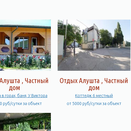
Алушта , Частный
Отдых Алушта , Частный
дом
дом
 в горах, баня, У Виктора
Коттедж 6 местный
0 руб/сутки за объект
от 5000 руб/сутки за объект