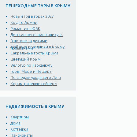
ПЕШЕХОДНЫЕ ТУРЫ В КРЫМУ
Новый год в горах 2027
Ко дню Армии
Романтика ЮБК
Детские весенние каникулы
В погоне за дикими
Майские праздники в Крыму
тюльпанами
Сакральные гроты Крыма
Цветущий Крым
Велотур по Тарханкуту
Горы, Море и Пещеры
По следам уходящего Лета
Керчь грязевые гейзеры
НЕДВИЖИМОСТЬ В КРЫМУ
Квартиры
Дома
Коттеджи
Пансионаты