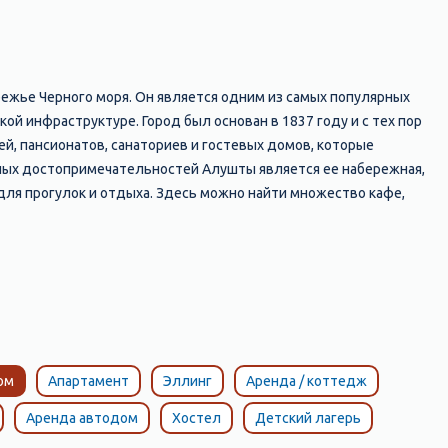
режье Черного моря. Он является одним из самых популярных
й инфраструктуре. Город был основан в 1837 году и с тех пор
̆, пансионатов, санаториев и гостевых домов, которые
вных достопримечательностей Алушты является ее набережная,
ля прогулок и отдыха. Здесь можно найти множество кафе,
дные горки и т.д. Кроме того, в Алуште есть множество интересных
я на скале над морем и является символом города; музей "Крым в
арк "Айвазовское", где находится знаменитый памятник
я одними из лучших на крымском побережье. Здесь можно
азнообразием: от галечных до песчаных, от диких до
расным местом для отдыха и развлечений. Здесь есть все
рыма.
ом
Апартамент
Эллинг
Аренда / коттедж
Аренда автодом
Хостел
Детский лагерь