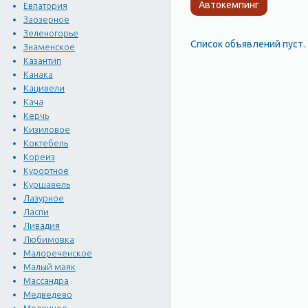
Автокемпинг
Евпатория
Заозерное
Зеленогорье
Список объявлений пуст.
Знаменское
Казантип
Канака
Кацивели
Кача
Керчь
Кизиловое
Коктебель
Кореиз
Курортное
Куршавель
Лазурное
Ласпи
Ливадия
Любимовка
Малореченское
Малый маяк
Массандра
Медведево