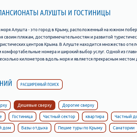
 ПАНСИОНАТЫ АЛУШТЫ И ГОСТИНИЦЫ
о моря Алушта - это город в Крыму, расположенный на южном побе
 своим пляжам, достопримечательностям и развитой туристическо
уристических центров Крыма. В Алуште находится множество отелеи
 комфортабельные номера и широкий выбор услуг. Одной из гла
несколько километров вдоль моря и является прекрасным местом д
зинов, а также различные развлечения, такие как аттракционы, во
тить. Например, это замок "Ласточкино гнездо", который находитс
видеть уменьшенные копии всех достопримечательностей Крыма; п
ЛЕНИЙ
РАСШИРЕННЫЙ ПОИСК
другое. Алушта также славится своими пляжами, которые являютс
м, солнцем и чистым воздухом. Пляжи Алушты отличаются своим р
ходимым для комфортного отдыха. В целом, Алушта является прек
рху
Дешевые сверху
Дорогие сверху
тобы провести время с удовольствием и насладиться красотами К
е
Гостиница
Частный сектор
квартира
Частный д
й дом
Базы отдыха
Пешие туры по Крыму
Санатории