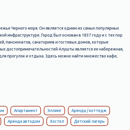
режье Черного моря. Он является одним из самых популярных
й инфраструктуре. Город был основан в 1837 году и с тех пор
̆, пансионатов, санаториев и гостевых домов, которые
вных достопримечательностей Алушты является ее набережная,
ля прогулок и отдыха. Здесь можно найти множество кафе,
дные горки и т.д. Кроме того, в Алуште есть множество интересных
я на скале над морем и является символом города; музей "Крым в
арк "Айвазовское", где находится знаменитый памятник
я одними из лучших на крымском побережье. Здесь можно
азнообразием: от галечных до песчаных, от диких до
расным местом для отдыха и развлечений. Здесь есть все
рыма.
ом
Апартамент
Эллинг
Аренда / коттедж
Аренда автодом
Хостел
Детский лагерь