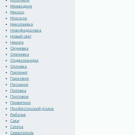
Молочное
Межводное
Мисхор
Морское
Николаевка
Новофедоровка
Новый свет
Никита
Окуневка
Оленевка
Орджоникидзе
Орловка
Партенит
Парковое
Песчаное
Поповка
Портовое
Приветное
Профессорский уголок
Рыбачье
Саки
Сатера
Севастополь