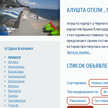
АЛУШТА ОТЕЛИ ,
Алушта: курорт у Черног
курортов Крыма благодаря
стал одним из главных т
предлагают своим гостям
которая протянулась на 
ОТДЫХ В КРЫМУ
ресторанов, баров и мага
Читать далее...
Алушта
мест, которые стоит посе
Алупка
миниатюре", где можно у
СПИСОК ОБЪЯВ
Андреевка
Айвазовскому и многое 
Балаклава
насладиться теплым море
Бахчисарай
оборудованных всем необ
Береговое
Сортировка:
Новые све
Витино
необходимое для того, ч
Высокое
Тип недвижимости:
Вс
Гаспра
Героевское
Пансионат
Гостево
Гурзуф