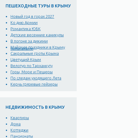
ПЕШЕХОДНЫЕ ТУРЫ В КРЫМУ
Новый год в горах 2027
Ко дню Армии
Романтика ЮБК
Детские весенние каникулы
В погоне за дикими
Майские праздники в Крыму
тюльпанами
Сакральные гроты Крыма
Цветущий Крым
Велотур по Тарханкуту
Горы, Море и Пещеры
По следам уходящего Лета
Керчь грязевые гейзеры
НЕДВИЖИМОСТЬ В КРЫМУ
Квартиры
Дома
Коттеджи
Пансионаты