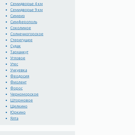
Семидворье 4 км
Семидворье 9 км
Симеиз
Симферополь
Соколиное
Солнечногорское
Стерегущее
Судак
Тарханкут
Угловое
Утес
Учкуевка
Феодосия
Фиолент
Форос
Черноморское
Штормовое
Щелкино
Юркино
Ялта