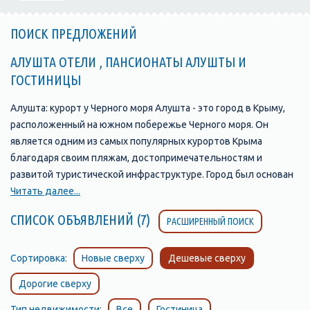
ПОИСК ПРЕДЛОЖЕНИЙ
АЛУШТА ОТЕЛИ , ПАНСИОНАТЫ АЛУШТЫ И
ГОСТИНИЦЫ
Алушта: курорт у Черного моря Алушта - это город в Крыму,
расположенный на южном побережье Черного моря. Он
является одним из самых популярных курортов Крыма
благодаря своим пляжам, достопримечательностям и
развитой туристической инфраструктуре. Город был основан
в 1837 году и с тех пор стал одним из главных туристических
Читать далее...
центров Крыма. В Алуште находится множество отелей,
СПИСОК ОБЪЯВЛЕНИЙ (7)
РАСШИРЕННЫЙ ПОИСК
пансионатов, санаториев и гостевых домов, которые
предлагают своим гостям комфортабельные номера и
широкий выбор услуг. Одной из главных
Сортировка:
Новые сверху
Дешевые сверху
достопримечательностей Алушты является ее набережная,
Дорогие сверху
которая протянулась на несколько километров вдоль моря и
является прекрасным местом для прогулок и отдыха. Здесь
Тип недвижимости:
Все
Гостиница