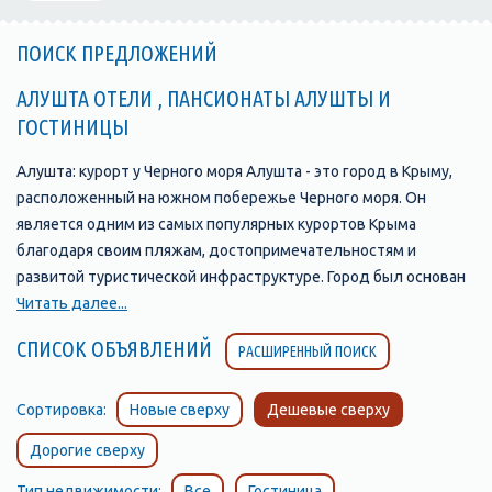
ПОИСК ПРЕДЛОЖЕНИЙ
АЛУШТА ОТЕЛИ , ПАНСИОНАТЫ АЛУШТЫ И
ГОСТИНИЦЫ
Алушта: курорт у Черного моря Алушта - это город в Крыму,
расположенный на южном побережье Черного моря. Он
является одним из самых популярных курортов Крыма
благодаря своим пляжам, достопримечательностям и
развитой туристической инфраструктуре. Город был основан
в 1837 году и с тех пор стал одним из главных туристических
Читать далее...
центров Крыма. В Алуште находится множество отелей,
СПИСОК ОБЪЯВЛЕНИЙ
РАСШИРЕННЫЙ ПОИСК
пансионатов, санаториев и гостевых домов, которые
предлагают своим гостям комфортабельные номера и
широкий выбор услуг. Одной из главных
Сортировка:
Новые сверху
Дешевые сверху
достопримечательностей Алушты является ее набережная,
Дорогие сверху
которая протянулась на несколько километров вдоль моря и
является прекрасным местом для прогулок и отдыха. Здесь
Тип недвижимости:
Все
Гостиница