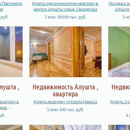
в Партените
Купить однокомнатную квартиру в
Продажа о
ая
центре Алушты улица: Свердлова
Алуште 
 руб.
2 млн. 50000 тыс. руб.
3 м
лушта ,
Недвижимость Алушта ,
Недви
квартира
квартиру в
Купить квартиру ул.Карла Маркса
Купить 2-к
ица:
5 млн. 690 тыс. руб.
ая
уб.
4 