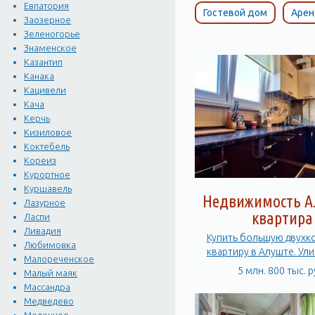
Евпатория
Гостевой дом
Арен
Заозерное
Зеленогорье
Знаменское
Казантип
Канака
Кацивели
Кача
Керчь
Кизиловое
Коктебель
Кореиз
Курортное
Куршавель
Недвижимость А
Лазурное
квартира
Ласпи
Ливадия
Купить большую двухк
Любимовка
квартиру в Алуште. Ули
Малореченское
СССР
5 млн. 800 тыс. р
Малый маяк
Массандра
Медведево