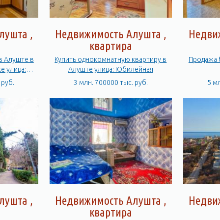
лушта ,
Недвижимость Алушта ,
Недви
квартира
в Алуште в
Купить однокомнатную квартиру в
Продажа б
е улица:
Алуште улица: Юбилейная
 руб.
3 млн. 700000 тыс. руб.
5 м
лушта ,
Недвижимость Алушта ,
Недви
квартира