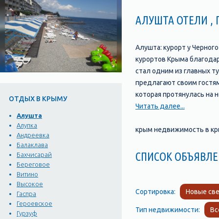
АЛУШТА ОТЕЛИ ,
Алушта: курорт у Черног
курортов Крыма благодаря
стал одним из главных т
предлагают своим гостям
которая протянулась на 
ОТДЫХ В КРЫМУ
ресторанов, баров и мага
Читать далее...
Алушта
мест, которые стоит посе
Алупка
миниатюре", где можно у
крым недвижимость в кры
Андреевка
Айвазовскому и многое 
Балаклава
насладиться теплым море
СПИСОК ОБЪЯВЛЕ
Бахчисарай
оборудованных всем необ
Береговое
Витино
необходимое для того, ч
Высокое
Сортировка:
Новые све
Гаспра
Героевское
Тип недвижимости:
Вс
Гурзуф