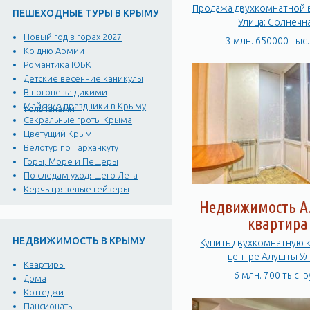
Продажа двухкомнатной 
ПЕШЕХОДНЫЕ ТУРЫ В КРЫМУ
Улица: Солнечн
Новый год в горах 2027
3 млн. 650000 тыс.
Ко дню Армии
Романтика ЮБК
Детские весенние каникулы
В погоне за дикими
Майские праздники в Крыму
тюльпанами
Сакральные гроты Крыма
Цветущий Крым
Велотур по Тарханкуту
Горы, Море и Пещеры
По следам уходящего Лета
Керчь грязевые гейзеры
Недвижимость А
квартира
НЕДВИЖИМОСТЬ В КРЫМУ
Купить двухкомнатную 
центре Алушты Ул
Квартиры
Красноармейск
6 млн. 700 тыс. р
Дома
Коттеджи
Пансионаты