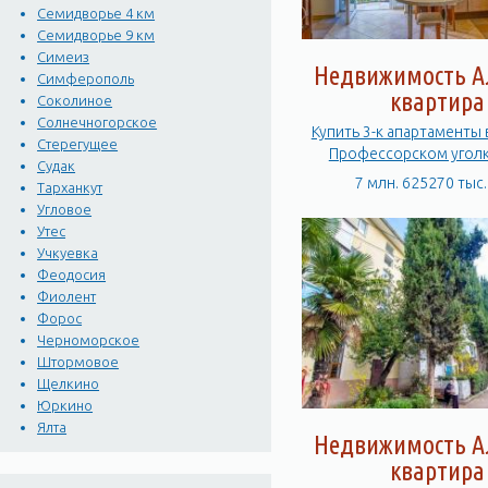
Семидворье 4 км
Семидворье 9 км
Симеиз
Недвижимость А
Симферополь
квартира
Соколиное
Солнечногорское
Купить 3-к апартаменты 
Стерегущее
Профессорском уголк
Судак
Набережная
7 млн. 625270 тыс.
Тарханкут
Угловое
Утес
Учкуевка
Феодосия
Фиолент
Форос
Черноморское
Штормовое
Щелкино
Юркино
Ялта
Недвижимость А
квартира