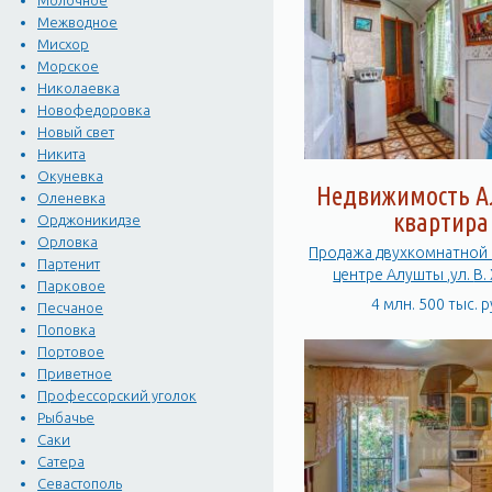
Молочное
Межводное
Мисхор
Морское
Николаевка
Новофедоровка
Новый свет
Никита
Окуневка
Недвижимость А
Оленевка
квартира
Орджоникидзе
Орловка
Продажа двухкомнатной 
Партенит
центре
Парковое
4 млн. 500 тыс. р
Песчаное
Поповка
Портовое
Приветное
Профессорский уголок
Рыбачье
Саки
Сатера
Севастополь