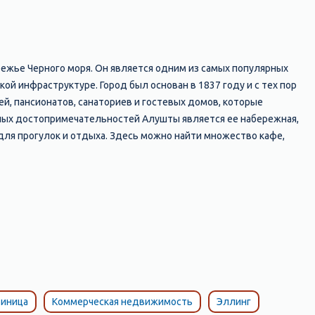
режье Черного моря. Он является одним из самых популярных
й инфраструктуре. Город был основан в 1837 году и с тех пор
̆, пансионатов, санаториев и гостевых домов, которые
вных достопримечательностей Алушты является ее набережная,
ля прогулок и отдыха. Здесь можно найти множество кафе,
дные горки и т.д. Кроме того, в Алуште есть множество интересных
я на скале над морем и является символом города; музей "Крым в
арк "Айвазовское", где находится знаменитый памятник
я одними из лучших на крымском побережье. Здесь можно
азнообразием: от галечных до песчаных, от диких до
расным местом для отдыха и развлечений. Здесь есть все
рыма.
тиница
Коммерческая недвижимость
Эллинг