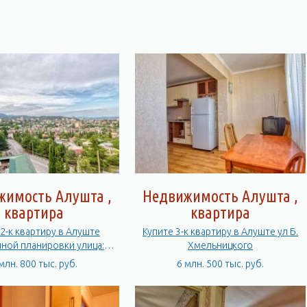
жимость Алушта ,
Недвижимость Алушта ,
квартира
квартира
 2-к квартиру в Алуште
Купите 3-к квартиру в Алуште ул Б.
ной планировки улица:
Хмельницкого
Октябрьская
млн. 800 тыс. руб.
6 млн. 500 тыс. руб.