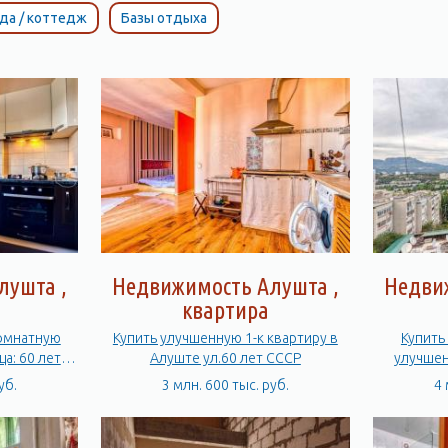
да / коттедж
Базы отдыха
лушта ,
Недвижимость Алушта ,
Недви
квартира
омнатную
Купить улучшенную 1-к квартиру в
Купить
ца: 60 лет
Алуште ул.60 лет СССР
улучшен
уб.
3 млн. 600 тыс. руб.
4 