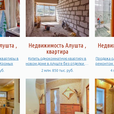
лушта ,
Недвижимость Алушта ,
Недви
квартира
квартиры в
Купить однокомнатную квартиру в
Продажа о
 Алушты ,ул. В. Хромых
новом доме в Алуште без отделки 60
ремонтом в
лет СССР
уб.
2 млн. 850 тыс. руб.
4 