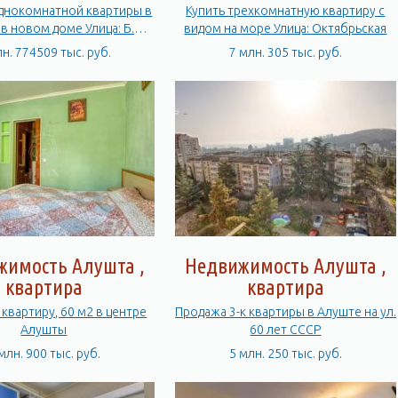
днокомнатной квартиры в
Купить трехкомнатную квартиру с
в новом доме Улица: Б.
видом на море Улица: Октябрьская
Хмельницкого
лн. 774509 тыс. руб.
7 млн. 305 тыс. руб.
жимость Алушта ,
Недвижимость Алушта ,
квартира
квартира
 квартиру, 60 м2 в центре
Продажа 3-к квартиры в Алуште на ул.
Алушты
60 лет СССР
млн. 900 тыс. руб.
5 млн. 250 тыс. руб.