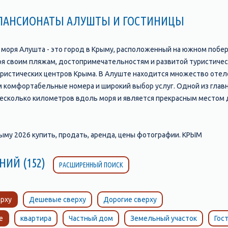
 ПАНСИОНАТЫ АЛУШТЫ И ГОСТИНИЦЫ
о моря Алушта - это город в Крыму, расположенный на южном побе
 своим пляжам, достопримечательностям и развитой туристическо
уристических центров Крыма. В Алуште находится множество отелеи
 комфортабельные номера и широкий выбор услуг. Одной из гла
несколько километров вдоль моря и является прекрасным местом д
зинов, а также различные развлечения, такие как аттракционы, во
тить. Например, это замок "Ласточкино гнездо", который находитс
видеть уменьшенные копии всех достопримечательностей Крыма; п
му 2026 купить, продать, аренда, цены фотографии. КРЫМ
другое. Алушта также славится своими пляжами, которые являютс
м, солнцем и чистым воздухом. Пляжи Алушты отличаются своим р
НИЙ (152)
РАСШИРЕННЫЙ ПОИСК
ходимым для комфортного отдыха. В целом, Алушта является прек
тобы провести время с удовольствием и насладиться красотами К
рху
Дешевые сверху
Дорогие сверху
е
квартира
Частный дом
Земельный участок
Гос