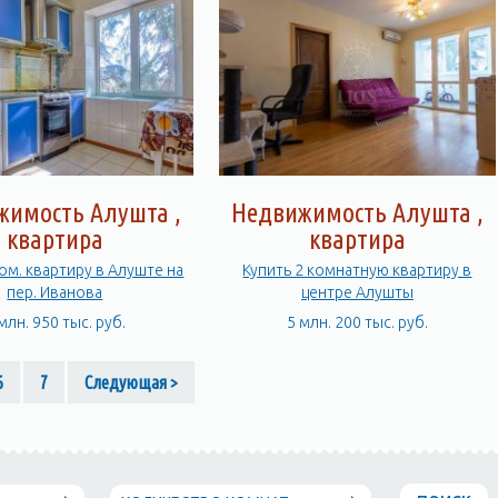
жимость Алушта ,
Недвижимость Алушта ,
квартира
квартира
ком. квартиру в Алуште на
Купить 2 комнатную квартиру в
пер. Иванова
центре Алушты
млн. 950 тыс. руб.
5 млн. 200 тыс. руб.
6
7
Следующая >