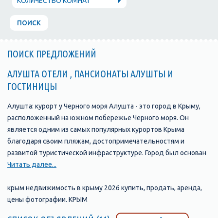
КОЛИЧЕСТВО КОМНАТ
ПОИСК
ПОИСК ПРЕДЛОЖЕНИЙ
АЛУШТА ОТЕЛИ , ПАНСИОНАТЫ АЛУШТЫ И
ГОСТИНИЦЫ
Алушта: курорт у Черного моря Алушта - это город в Крыму,
расположенный на южном побережье Черного моря. Он
является одним из самых популярных курортов Крыма
благодаря своим пляжам, достопримечательностям и
развитой туристической инфраструктуре. Город был основан
в 1837 году и с тех пор стал одним из главных туристических
Читать далее...
центров Крыма. В Алуште находится множество отелей,
пансионатов, санаториев и гостевых домов, которые
крым недвижимость в крыму 2026 купить, продать, аренда,
предлагают своим гостям комфортабельные номера и
цены фотографии. КРЫМ
широкий выбор услуг. Одной из главных