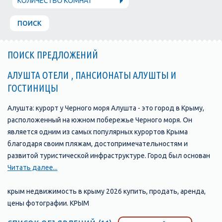
КОЛИЧЕСТВО КОМНАТ
ПОИСК
ПОИСК ПРЕДЛОЖЕНИЙ
АЛУШТА ОТЕЛИ , ПАНСИОНАТЫ АЛУШТЫ И
ГОСТИНИЦЫ
Алушта: курорт у Черного моря Алушта - это город в Крыму,
расположенный на южном побережье Черного моря. Он
является одним из самых популярных курортов Крыма
благодаря своим пляжам, достопримечательностям и
развитой туристической инфраструктуре. Город был основан
в 1837 году и с тех пор стал одним из главных туристических
Читать далее...
центров Крыма. В Алуште находится множество отелей,
пансионатов, санаториев и гостевых домов, которые
крым недвижимость в крыму 2026 купить, продать, аренда,
предлагают своим гостям комфортабельные номера и
цены фотографии. КРЫМ
широкий выбор услуг. Одной из главных