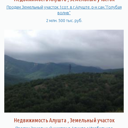
Продам Земельный участок 1сот. в г.Алуште. р-н сан."Голубая
волнв"
2 млн. 500 тыс. руб.
Недвижимость Алушта , Земельный участок