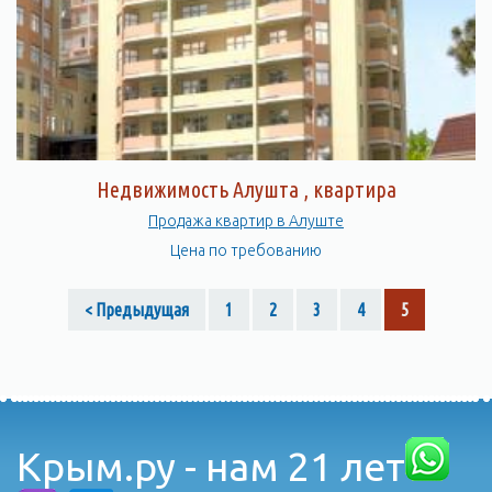
Здесь есть все необходимое для того, чтобы провести время
с удовольствием и насладиться красотами Крыма.
Недвижимость Алушта , квартира
Продажа квартир в Алуште
Цена по требованию
< Предыдущая
1
2
3
4
5
Крым.ру - нам 21 лет