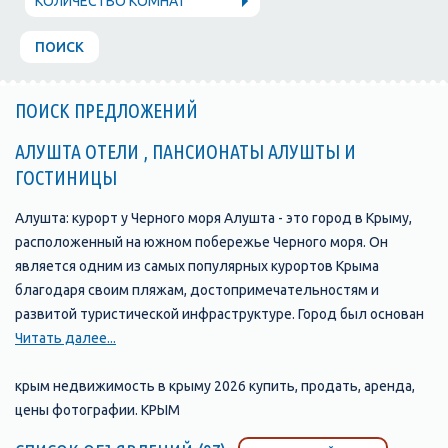
КОЛИЧЕСТВО КОМНАТ
ПОИСК
ПОИСК ПРЕДЛОЖЕНИЙ
АЛУШТА ОТЕЛИ , ПАНСИОНАТЫ АЛУШТЫ И
ГОСТИНИЦЫ
Алушта: курорт у Черного моря Алушта - это город в Крыму,
расположенный на южном побережье Черного моря. Он
является одним из самых популярных курортов Крыма
благодаря своим пляжам, достопримечательностям и
развитой туристической инфраструктуре. Город был основан
в 1837 году и с тех пор стал одним из главных туристических
Читать далее...
центров Крыма. В Алуште находится множество отелей,
пансионатов, санаториев и гостевых домов, которые
крым недвижимость в крыму 2026 купить, продать, аренда,
предлагают своим гостям комфортабельные номера и
цены фотографии. КРЫМ
широкий выбор услуг. Одной из главных