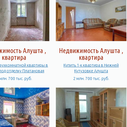
жимость Алушта ,
Недвижимость Алушта ,
квартира
квартира
вухкомнатной квартиры в
Купить 1-к квартира в Нижней
под отделку Платановая
Кутузовке Алушта
млн. 700 тыс. руб.
2 млн. 700 тыс. руб.