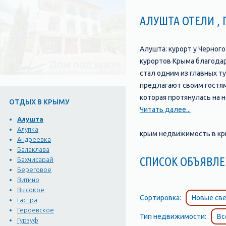
АЛУШТА ОТЕЛИ ,
Алушта: курорт у Черног
курортов Крыма благодаря
стал одним из главных т
предлагают своим гостям
которая протянулась на 
ОТДЫХ В КРЫМУ
ресторанов, баров и мага
Читать далее...
Алушта
мест, которые стоит посе
Алупка
миниатюре", где можно у
крым недвижимость в кры
Андреевка
Айвазовскому и многое 
Балаклава
насладиться теплым море
СПИСОК ОБЪЯВЛЕ
Бахчисарай
оборудованных всем необ
Береговое
Витино
необходимое для того, ч
Высокое
Сортировка:
Новые све
Гаспра
Героевское
Тип недвижимости:
Вс
Гурзуф