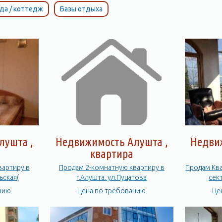
да / коттедж
Базы отдыха
лушта ,
Недвижимость Алушта ,
Недви
квартира
вартиру в
Продам 2-комнатную квартиру в
Продам Ква
ьская(
г.Алушта. ул.Пуцатова
сек
нию
Цена по требованию
Це