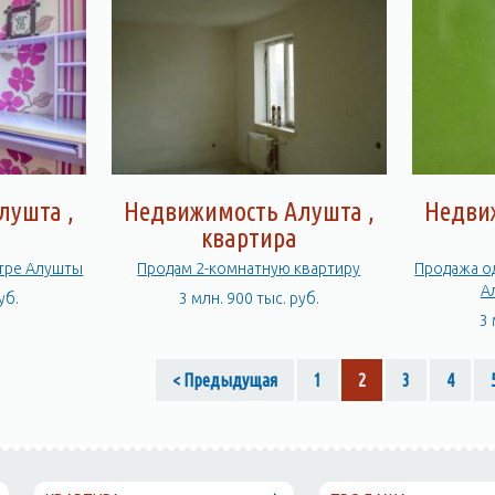
лушта ,
Недвижимость Алушта ,
Недви
квартира
нтре Алушты
Продам 2-комнатную квартиру
Продажа о
А
уб.
3 млн. 900 тыс. руб.
3 
< Предыдущая
1
2
3
4