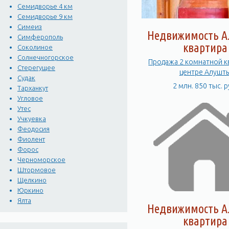
Семидворье 4 км
Семидворье 9 км
Симеиз
Недвижимость А
Симферополь
квартира
Соколиное
Солнечногорское
Продажа 2 комнатной к
Стерегущее
центре Алушт
Судак
2 млн. 850 тыс. р
Тарханкут
Угловое
Утес
Учкуевка
Феодосия
Фиолент
Форос
Черноморское
Штормовое
Щелкино
Юркино
Ялта
Недвижимость А
квартира