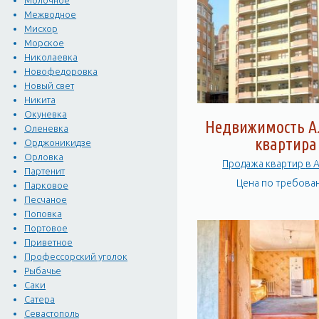
Молочное
Межводное
Мисхор
Морское
Николаевка
Новофедоровка
Новый свет
Никита
Окуневка
Недвижимость А
Оленевка
квартира
Орджоникидзе
Орловка
Продажа
Партенит
Цена по требова
Парковое
Песчаное
Поповка
Портовое
Приветное
Профессорский уголок
Рыбачье
Саки
Сатера
Севастополь