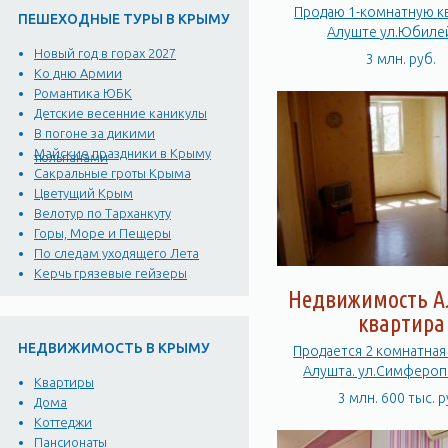
Продаю 1-комнатную квартиру в
ПЕШЕХОДНЫЕ ТУРЫ В КРЫМУ
Алуште ул.Юби
Новый год в горах 2027
3 млн. руб.
Ко дню Армии
Романтика ЮБК
Детские весенние каникулы
В погоне за дикими
Майские праздники в Крыму
тюльпанами
Сакральные гроты Крыма
Цветущий Крым
Велотур по Тарханкуту
Горы, Море и Пещеры
По следам уходящего Лета
Керчь грязевые гейзеры
Недвижимость А
квартира
НЕДВИЖИМОСТЬ В КРЫМУ
Продается 2 комнатная
Алушта. ул.Симфероп
Квартиры
3 млн. 600 тыс. р
Дома
Коттеджи
Пансионаты