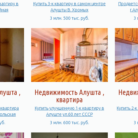
Купить 3-к квартиру в самом центре
Продается
лейная
Алушты В. Хромых
г.А
3 млн. 500 тыс. руб.
3 
лушта ,
Недвижимость Алушта ,
Недви
квартира
 квартира
Купить улучшенную 1-к квартиру в
Купить 2-к
ольская
Алуште ул.60 лет СССР
уб.
3 млн. 600 тыс. руб.
3 