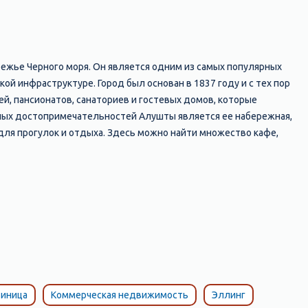
режье Черного моря. Он является одним из самых популярных
й инфраструктуре. Город был основан в 1837 году и с тех пор
̆, пансионатов, санаториев и гостевых домов, которые
вных достопримечательностей Алушты является ее набережная,
ля прогулок и отдыха. Здесь можно найти множество кафе,
дные горки и т.д. Кроме того, в Алуште есть множество интересных
я на скале над морем и является символом города; музей "Крым в
арк "Айвазовское", где находится знаменитый памятник
я одними из лучших на крымском побережье. Здесь можно
азнообразием: от галечных до песчаных, от диких до
расным местом для отдыха и развлечений. Здесь есть все
рыма.
тиница
Коммерческая недвижимость
Эллинг