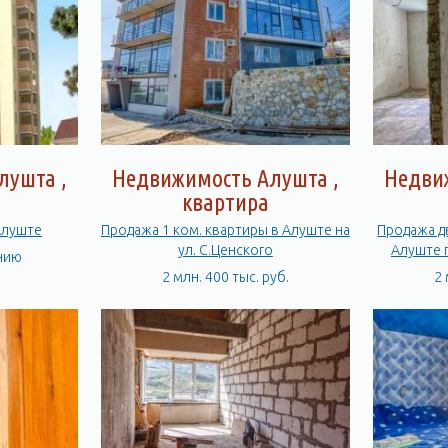
лушта ,
Недвижимость Алушта ,
Недви
квартира
 квартир в Алуште
Продажа 1 ком. квартиры в Алуште на
Продажа д
ул. С.Ценского
Алуште 
нию
2 млн. 400 тыс. руб.
2 