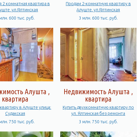
 2 комнатная квартира в
Продам 2-комнатную квартиру в
луште .ул.Ялтинская
Алуште. ул.Ялтинская
млн. 600 тыс. руб.
3 млн. 600 тыс. руб.
жимость Алушта ,
Недвижимость Алушта ,
квартира
квартира
 квартиру в Алуште улица:
Купить двухкомнатную квартиру по
Судакская
ул. Ялтинская без ремонта
млн. 750 тыс. руб.
3 млн. 750 тыс. руб.