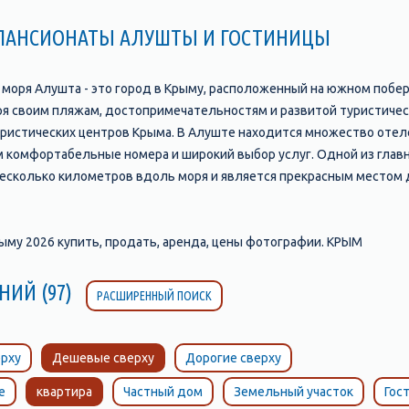
 ПАНСИОНАТЫ АЛУШТЫ И ГОСТИНИЦЫ
о моря Алушта - это город в Крыму, расположенный на южном побе
 своим пляжам, достопримечательностям и развитой туристическо
уристических центров Крыма. В Алуште находится множество отелеи
 комфортабельные номера и широкий выбор услуг. Одной из гла
несколько километров вдоль моря и является прекрасным местом д
зинов, а также различные развлечения, такие как аттракционы, во
тить. Например, это замок "Ласточкино гнездо", который находитс
видеть уменьшенные копии всех достопримечательностей Крыма; п
му 2026 купить, продать, аренда, цены фотографии. КРЫМ
другое. Алушта также славится своими пляжами, которые являютс
м, солнцем и чистым воздухом. Пляжи Алушты отличаются своим р
НИЙ (97)
РАСШИРЕННЫЙ ПОИСК
ходимым для комфортного отдыха. В целом, Алушта является прек
тобы провести время с удовольствием и насладиться красотами К
рху
Дешевые сверху
Дорогие сверху
е
квартира
Частный дом
Земельный участок
Гос