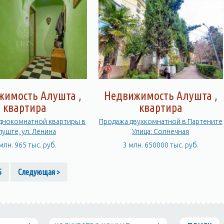
жимость Алушта ,
Недвижимость Алушта ,
квартира
квартира
днокомнатной квартиры в
Продажа двухкомнатной в Партените
луште, ул. Ленина
Улица: Солнечная
млн. 965 тыс. руб.
3 млн. 650000 тыс. руб.
5
Следующая >