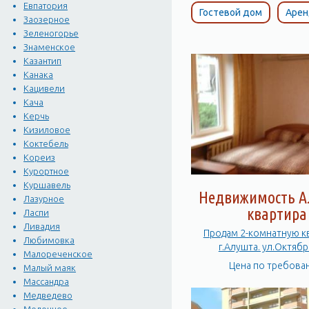
Евпатория
Гостевой дом
Арен
Заозерное
Зеленогорье
Знаменское
Казантип
Канака
Кацивели
Кача
Керчь
Кизиловое
Коктебель
Кореиз
Курортное
Куршавель
Недвижимость А
Лазурное
квартира
Ласпи
Ливадия
Продам 2-комнатную к
Любимовка
г.Алушта. ул.Октябр
Малореченское
Цена по требова
Малый маяк
Массандра
Медведево