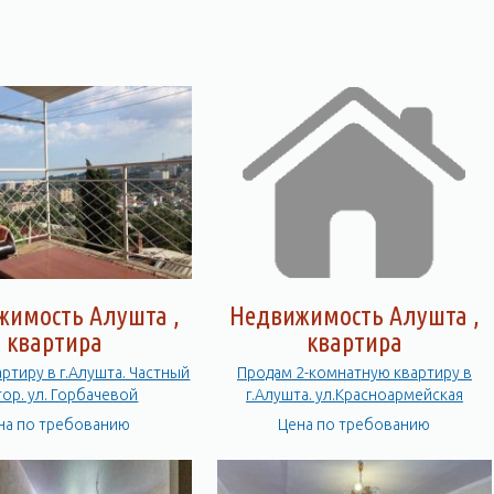
жимость Алушта ,
Недвижимость Алушта ,
квартира
квартира
ртиру в г.Алушта. Частный
Продам 2-комнатную квартиру в
тор. ул. Горбачевой
г.Алушта. ул.Красноармейская
на по требованию
Цена по требованию