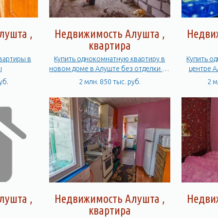
лушта ,
Недвижимость Алушта ,
Недви
квартира
вартиры в
Купить однокомнатную квартиру в
Купить о
ы
новом доме в Алуште без отделки 60
лет СССР
уб.
2 млн. 850 тыс. руб.
2 м
лушта ,
Недвижимость Алушта ,
Недви
квартира