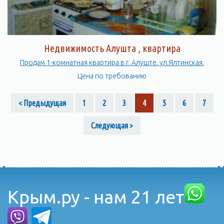
Недвижимость Алушта , квартира
Продам 1-комнатная квартира в г. Алуште. ул.Ялтинская.
Цена по требованию
< Предыдущая
1
2
3
4
5
6
7
Следующая >
Крым.ру - нам 21 лет