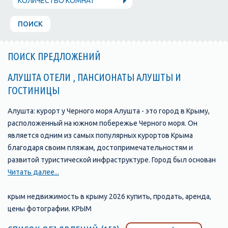
КОЛИЧЕСТВО КОМНАТ
ПОИСК
ПОИСК ПРЕДЛОЖЕНИЙ
АЛУШТА ОТЕЛИ , ПАНСИОНАТЫ АЛУШТЫ И
ГОСТИНИЦЫ
Алушта: курорт у Черного моря Алушта - это город в Крыму,
расположенный на южном побережье Черного моря. Он
является одним из самых популярных курортов Крыма
благодаря своим пляжам, достопримечательностям и
развитой туристической инфраструктуре. Город был основан
в 1837 году и с тех пор стал одним из главных туристических
Читать далее...
центров Крыма. В Алуште находится множество отелей,
пансионатов, санаториев и гостевых домов, которые
крым недвижимость в крыму 2026 купить, продать, аренда,
предлагают своим гостям комфортабельные номера и
цены фотографии. КРЫМ
широкий выбор услуг. Одной из главных