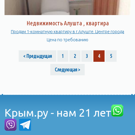
Недвижимость Алушта , квартира
Продам 1-комнатную квартиру в г.Алуште. Центре города
Цена по требованию
< Предыдущая
1
2
3
4
5
Следующая >
Крым.ру - нам 21 лет