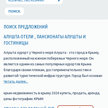
КОЛИЧЕСТВО КОМНАТ
ПОИСК
ПОИСК ПРЕДЛОЖЕНИЙ
АЛУШТА ОТЕЛИ , ПАНСИОНАТЫ АЛУШТЫ И
ГОСТИНИЦЫ
Алушта: курорт у Черного моря Алушта - это город в Крыму,
расположенный на южном побережье Черного моря. Он
является одним из самых популярных курортов Крыма
благодаря своим пляжам, достопримечательностям и
развитой туристической инфраструктуре. Город был основан
в 1837 году и с тех пор стал одним из главных туристических
Читать далее...
центров Крыма. В Алуште находится множество отелей,
пансионатов, санаториев и гостевых домов, которые
крым недвижимость в крыму 2026 купить, продать, аренда,
предлагают своим гостям комфортабельные номера и
цены фотографии. КРЫМ
широкий выбор услуг. Одной из главных