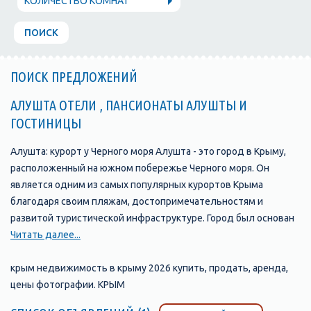
КОЛИЧЕСТВО КОМНАТ
ПОИСК
ПОИСК ПРЕДЛОЖЕНИЙ
АЛУШТА ОТЕЛИ , ПАНСИОНАТЫ АЛУШТЫ И
ГОСТИНИЦЫ
Алушта: курорт у Черного моря Алушта - это город в Крыму,
расположенный на южном побережье Черного моря. Он
является одним из самых популярных курортов Крыма
благодаря своим пляжам, достопримечательностям и
развитой туристической инфраструктуре. Город был основан
в 1837 году и с тех пор стал одним из главных туристических
Читать далее...
центров Крыма. В Алуште находится множество отелей,
пансионатов, санаториев и гостевых домов, которые
крым недвижимость в крыму 2026 купить, продать, аренда,
предлагают своим гостям комфортабельные номера и
цены фотографии. КРЫМ
широкий выбор услуг. Одной из главных