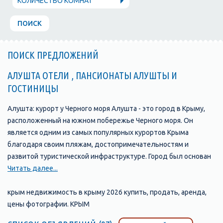
КОЛИЧЕСТВО КОМНАТ
ПОИСК
ПОИСК ПРЕДЛОЖЕНИЙ
АЛУШТА ОТЕЛИ , ПАНСИОНАТЫ АЛУШТЫ И
ГОСТИНИЦЫ
Алушта: курорт у Черного моря Алушта - это город в Крыму,
расположенный на южном побережье Черного моря. Он
является одним из самых популярных курортов Крыма
благодаря своим пляжам, достопримечательностям и
развитой туристической инфраструктуре. Город был основан
в 1837 году и с тех пор стал одним из главных туристических
Читать далее...
центров Крыма. В Алуште находится множество отелей,
пансионатов, санаториев и гостевых домов, которые
крым недвижимость в крыму 2026 купить, продать, аренда,
предлагают своим гостям комфортабельные номера и
цены фотографии. КРЫМ
широкий выбор услуг. Одной из главных