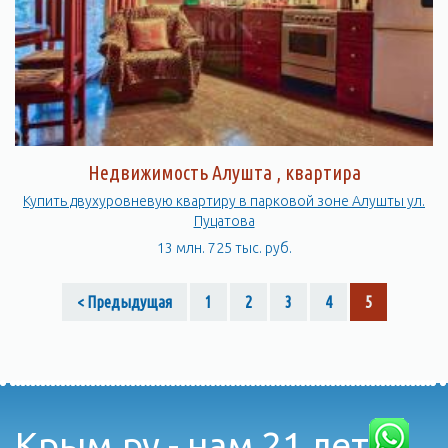
Здесь есть все необходимое для того, чтобы провести время
с удовольствием и насладиться красотами Крыма.
Недвижимость Алушта , квартира
Купить двухуровневую квартиру в парковой зоне Алушты ул.
Пуцатова
13 млн. 725 тыс. руб.
< Предыдущая
1
2
3
4
5
Крым.ру - нам 21 лет