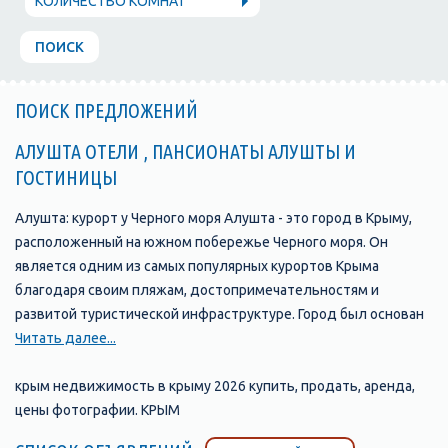
КОЛИЧЕСТВО КОМНАТ
ПОИСК
ПОИСК ПРЕДЛОЖЕНИЙ
АЛУШТА ОТЕЛИ , ПАНСИОНАТЫ АЛУШТЫ И
ГОСТИНИЦЫ
Алушта: курорт у Черного моря Алушта - это город в Крыму,
расположенный на южном побережье Черного моря. Он
является одним из самых популярных курортов Крыма
благодаря своим пляжам, достопримечательностям и
развитой туристической инфраструктуре. Город был основан
в 1837 году и с тех пор стал одним из главных туристических
Читать далее...
центров Крыма. В Алуште находится множество отелей,
пансионатов, санаториев и гостевых домов, которые
крым недвижимость в крыму 2026 купить, продать, аренда,
предлагают своим гостям комфортабельные номера и
цены фотографии. КРЫМ
широкий выбор услуг. Одной из главных