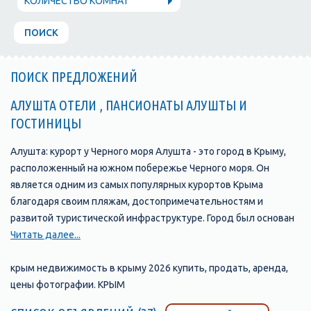
КОЛИЧЕСТВО КОМНАТ
ПОИСК
ПОИСК ПРЕДЛОЖЕНИЙ
АЛУШТА ОТЕЛИ , ПАНСИОНАТЫ АЛУШТЫ И
ГОСТИНИЦЫ
Алушта: курорт у Черного моря Алушта - это город в Крыму,
расположенный на южном побережье Черного моря. Он
является одним из самых популярных курортов Крыма
благодаря своим пляжам, достопримечательностям и
развитой туристической инфраструктуре. Город был основан
в 1837 году и с тех пор стал одним из главных туристических
Читать далее...
центров Крыма. В Алуште находится множество отелей,
пансионатов, санаториев и гостевых домов, которые
крым недвижимость в крыму 2026 купить, продать, аренда,
предлагают своим гостям комфортабельные номера и
цены фотографии. КРЫМ
широкий выбор услуг. Одной из главных