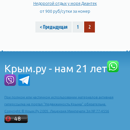
Недорогой отдых у моря Диантек
от 900 руб/сутки за номер
< Предыдущая
1
2
Крым.ру - нам 21 лет
При полном или частичном использовании материалов активная
гиперссылка на портал "Недвижимость Крыма" обязательна.
Copyright © Крым.Ру 2005. Лицензия Минпечати Эл № 77-4556