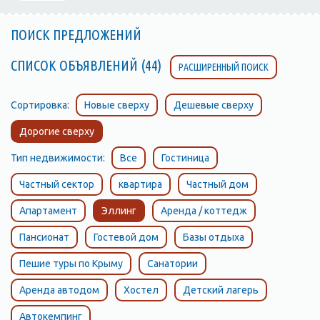
ПОИСК ПРЕДЛОЖЕНИЙ
СПИСОК ОБЪЯВЛЕНИЙ (44)
РАСШИРЕННЫЙ ПОИСК
Сортировка:
Новые сверху
Дешевые сверху
Дорогие сверху
Тип недвижимости:
Все
Гостиница
Частный сектор
квартира
Частный дом
Апартамент
Эллинг
Аренда / коттедж
Пансионат
Гостевой дом
Базы отдыха
Пешие туры по Крыму
Санатории
Аренда автодом
Хостел
Детский лагерь
Автокемпинг