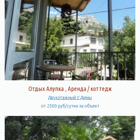
Отдых Алупка , Аренда / коттедж
Двухэтажный У Димы
от 2500 руб/сутки за объект