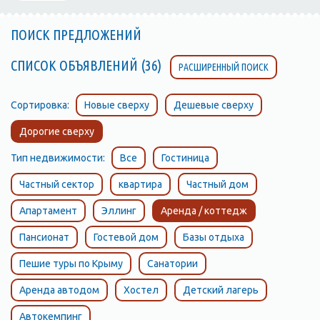
ПОИСК ПРЕДЛОЖЕНИЙ
СПИСОК ОБЪЯВЛЕНИЙ (36)
РАСШИРЕННЫЙ ПОИСК
Сортировка:
Новые сверху
Дешевые сверху
Дорогие сверху
Тип недвижимости:
Все
Гостиница
Частный сектор
квартира
Частный дом
Апартамент
Эллинг
Аренда / коттедж
Пансионат
Гостевой дом
Базы отдыха
Пешие туры по Крыму
Санатории
Аренда автодом
Хостел
Детский лагерь
Автокемпинг