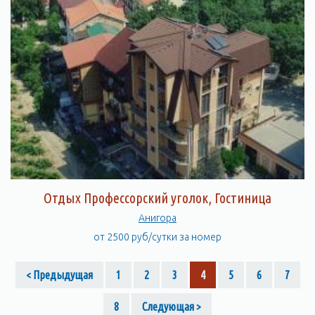
Отдых Профессорский уголок, Гостиница
Анигора
от 2500 руб/сутки за номер
< Предыдущая
1
2
3
4
5
6
7
8
Следующая >