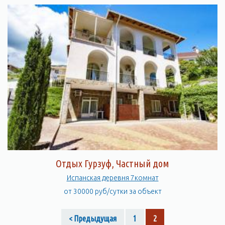
Отдых Гурзуф, Частный дом
Испанская деревня 7комнат
от 30000 руб/сутки за объект
< Предыдущая
1
2