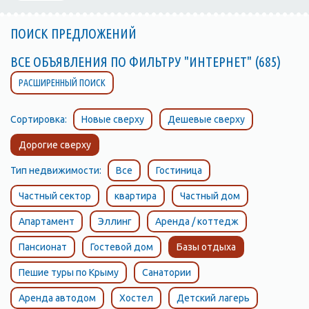
ПОИСК ПРЕДЛОЖЕНИЙ
ВСЕ ОБЪЯВЛЕНИЯ ПО ФИЛЬТРУ "ИНТЕРНЕТ" (685)
РАСШИРЕННЫЙ ПОИСК
Сортировка:
Новые сверху
Дешевые сверху
Дорогие сверху
Тип недвижимости:
Все
Гостиница
Частный сектор
квартира
Частный дом
Апартамент
Эллинг
Аренда / коттедж
Пансионат
Гостевой дом
Базы отдыха
Пешие туры по Крыму
Санатории
Аренда автодом
Хостел
Детский лагерь