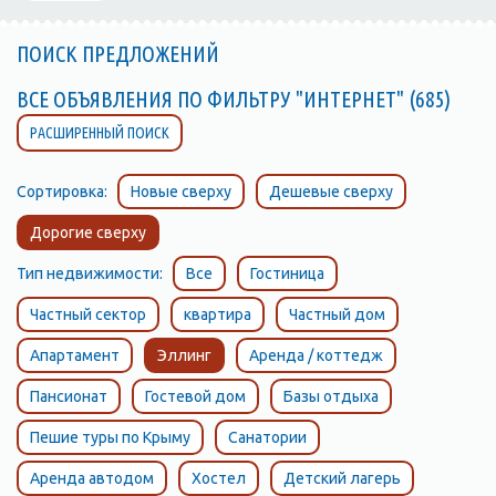
ПОИСК ПРЕДЛОЖЕНИЙ
ВСЕ ОБЪЯВЛЕНИЯ ПО ФИЛЬТРУ "ИНТЕРНЕТ" (685)
РАСШИРЕННЫЙ ПОИСК
Сортировка:
Новые сверху
Дешевые сверху
Дорогие сверху
Тип недвижимости:
Все
Гостиница
Частный сектор
квартира
Частный дом
Апартамент
Эллинг
Аренда / коттедж
Пансионат
Гостевой дом
Базы отдыха
Пешие туры по Крыму
Санатории
Аренда автодом
Хостел
Детский лагерь