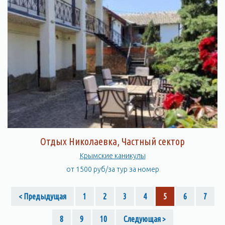
Отдых Николаевка, Частный сектор
Крымские каникулы
от 1500 руб/за тур за номер
< Предыдущая
1
2
3
4
5
6
7
8
9
10
Следующая >