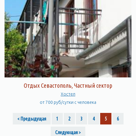
Отдых Севастополь, Частный сектор
Хостел
от 700 руб/сутки с человека
< Предыдущая
1
2
3
4
5
6
Следующая >