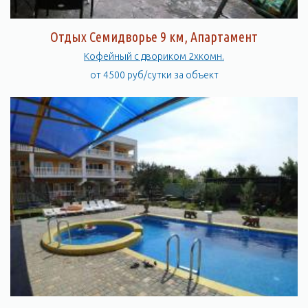
Отдых Семидворье 9 км, Апартамент
Кофейный с двориком 2хкомн.
от 4500 руб/сутки за объект