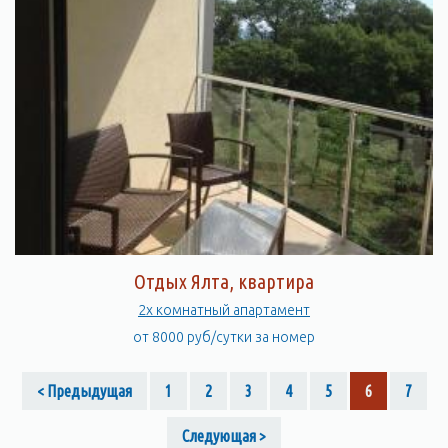
Отдых Ялта, квартира
2х комнатный апартамент
от 8000 руб/сутки за номер
< Предыдущая
1
2
3
4
5
6
7
Следующая >